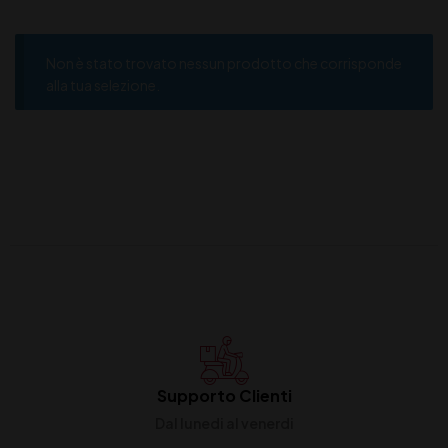
Non è stato trovato nessun prodotto che corrisponde
alla tua selezione.
Supporto Clienti
Dal lunedi al venerdi