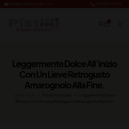
info@pistillibevande.com
+39 0874.69106
0
Leggermente Dolce All’inizio
Con Un Lieve Retrogusto
Amarognolo Alla Fine.
Home Page
Prodotto Gusto
Leggermente Dolce
All’inizio Con Un Lieve Retrogusto Amarognolo Alla Fine.