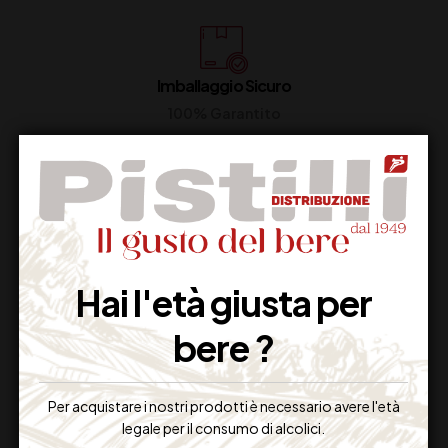
Imballaggio Sicuro
100% Garantito
Resi Gratuiti
Restituiscilo facilmente
Hai l'età giusta per
bere ?
Miglior Prezzo
Garantito sul Web
Per acquistare i nostri prodotti è necessario avere l'età
legale per il consumo di alcolici.