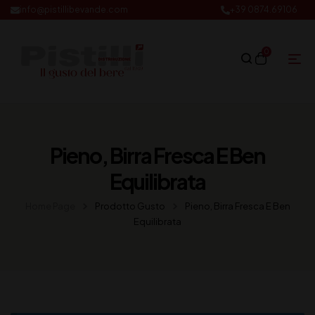
info@pistillibevande.com
+39 0874.69106
0
Pieno, Birra Fresca E Ben
Equilibrata
Home Page
Prodotto Gusto
Pieno, Birra Fresca E Ben
Equilibrata