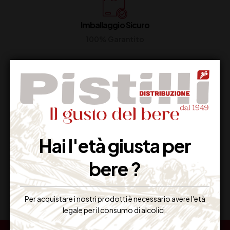
Imballaggio Sicuro
100% Garantito
Resi Gratuiti
Restituiscilo facilmente
Hai l'età giusta per
bere ?
Miglior Prezzo
Garantito sul Web
Per acquistare i nostri prodotti è necessario avere l'età
legale per il consumo di alcolici.