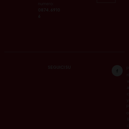
numero:
0874.6910
6
SEGUICI SU
P
ri
v
a
c
y
P
o
li
c