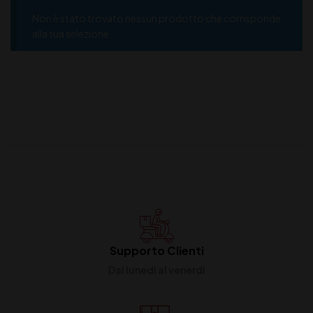
Non è stato trovato nessun prodotto che corrisponde
alla tua selezione.
Supporto Clienti
Dal lunedi al venerdi