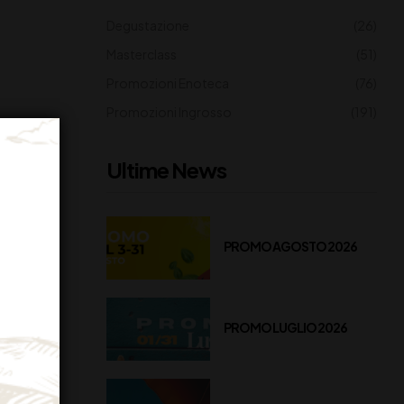
Degustazione
(26)
Masterclass
(51)
Promozioni Enoteca
(76)
Promozioni Ingrosso
(191)
Ultime News
NESS?
PROMO AGOSTO 2026
PROMO LUGLIO 2026