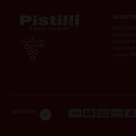
ASSISTE
Siamo a dis
e chiariment
Scrivici a:
i
oppure tele
numero:
08
SEGUICI SU