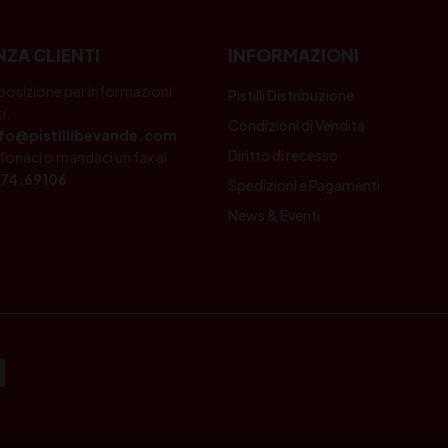
NZA CLIENTI
INFORMAZIONI
posizione per informazioni
Pistilli Distribuzione
i.
Condizioni di Vendita
nfo@pistillibevande.com
Diritto di recesso
fonaci o mandaci un fax al
74.69106
Spedizioni e Pagamenti
News & Eventi