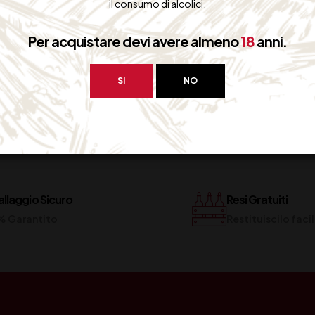
2014 – HEINEKEN GREEN PARTY
il consumo di alcolici.
Per acquistare devi avere almeno
18
anni.
SI
NO
llaggio Sicuro
Resi Gratuiti
% Garantito
Restituiscilo fac