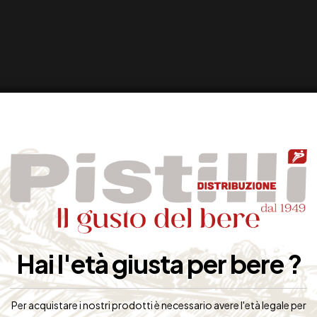
OTTI, GADGETS, ANIMAZIONE e ASSISTENZA per migliorare il tuo BUSI
 tuo locale!
Hai l'età giusta per bere ?
SUCCESSIVO
Per acquistare i nostri prodotti è necessario avere l'età legale per