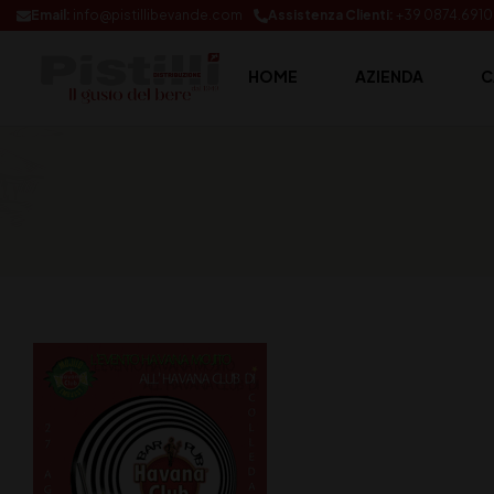
Email:
info@pistillibevande.com
Assistenza Clienti:
+39 0874.691
HOME
AZIENDA
C