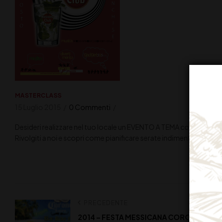
MASTERCLASS
15 Luglio 2015
0 Commenti
Desideri realizzare nel tuo locale un EVENTO A TEMA con PROD
Rivolgiti a noi e scopri come pianificare serate indimenticabili nel
PRECEDENTE
2014 – FESTA MESSICANA CORONA