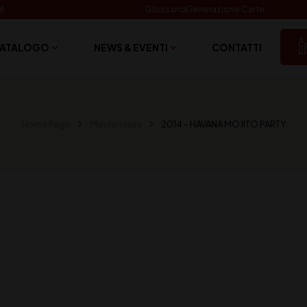
06
Glossario
Generazione Carte
ATALOGO
NEWS & EVENTI
CONTATTI
Home Page
Masterclass
2014 – HAVANA MOJITO PARTY