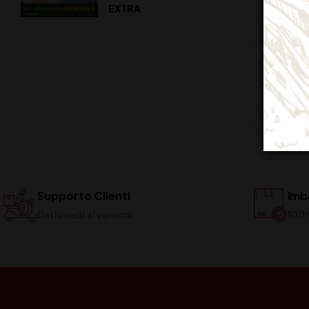
EXTRA
Supporto Clienti
Imba
Dal lunedi al venerdi
100