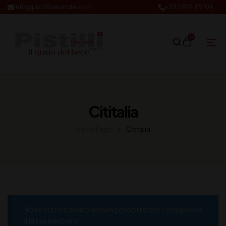
info@pistillibevande.com
+39 0874.69106
0
Cititalia
Home Page
Cititalia
Non è stato trovato nessun prodotto che corrisponde
alla tua selezione.