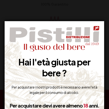
100% Garantito
Resi Gratuiti
Restituiscilo facilmente
Hai l'età giusta per
Miglior Prezzo
bere ?
Garantito sul Web
Per acquistare i nostri prodotti è necessario avere l'età
legale per il consumo di alcolici.
Per acquistare devi avere almeno
18
anni.