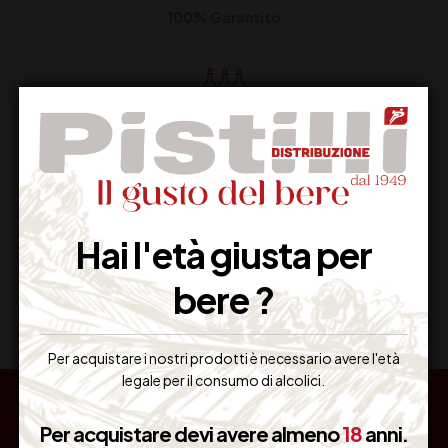
100% Garantito
Resi Gratuiti
Restituiscilo facilmente
Hai l'età giusta per
Miglior Prezzo
bere ?
Garantito sul Web
Per acquistare i nostri prodotti è necessario avere l'età
legale per il consumo di alcolici.
Per acquistare devi avere almeno
18
anni.