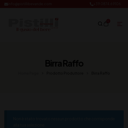
info@pistillibevande.com
+39 0874.69106
0
Birra Raffo
Home Page
Prodotto Produttore
Birra Raffo
Non è stato trovato nessun prodotto che corrisponde
alla tua selezione.