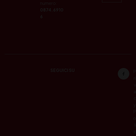
numero:
0874.6910
6
SEGUICI SU
P
ri
v
a
c
y
P
o
li
c