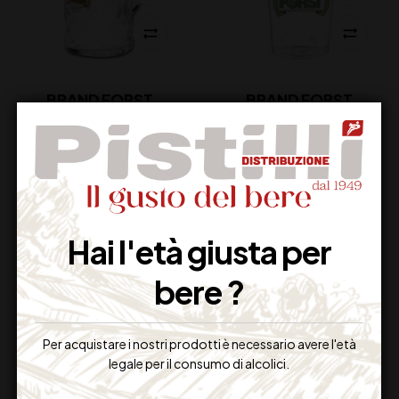
BRAND FORST
BRAND FORST
BOCCALE LITRO
PLASTICA 0.4
7,50
€
Disponibile
(IVA inclusa)
Disponibile
Hai l'età giusta per
bere ?
Per acquistare i nostri prodotti è necessario avere l'età
legale per il consumo di alcolici.