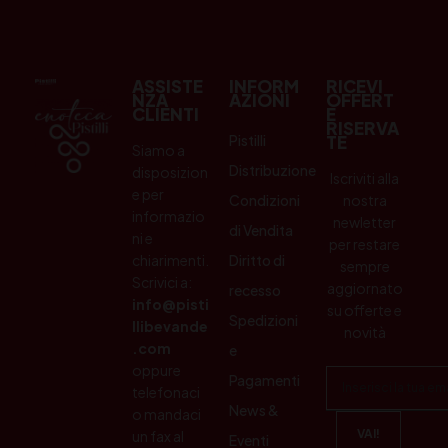
ASSISTE
INFORM
RICEVI
NZA
AZIONI
OFFERT
CLIENTI
E
RISERVA
Pistilli
TE
Siamo a
Distribuzione
disposizion
Iscriviti alla
e per
Condizioni
nostra
informazio
newletter
di Vendita
ni e
per restare
chiarimenti.
Diritto di
sempre
Scrivici a:
aggiornato
recesso
info@pisti
su offerte e
Spedizioni
llibevande
novità
.com
e
oppure
Pagamenti
telefonaci
News &
o mandaci
un fax al
Eventi