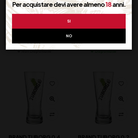
Per acquistare devi avere almeno
18
anni.
BRAND FORST
BRAND FLEA TEKU
SI
PLASTICA 0.2
0.4
NO
5,20
€
20,40
€
(IVA inclusa)
(IVA inclusa)
Non Disponibile
Disponibile
BRAND TUBORG 0.4
BRAND TUBORG 0.2