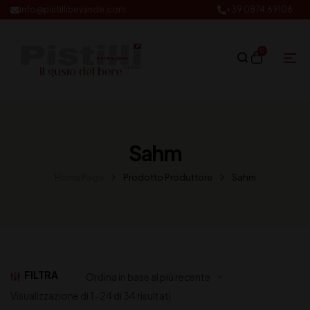
info@pistillibevande.com
+39 0874.69106
0
Sahm
Home Page
Prodotto Produttore
Sahm
FILTRA
Visualizzazione di 1-24 di 34 risultati