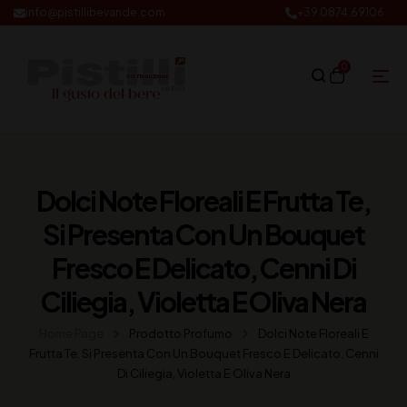
info@pistillibevande.com
+39 0874.69106
0
Dolci Note Floreali E Frutta Te,
Si Presenta Con Un Bouquet
Fresco E Delicato, Cenni Di
Ciliegia, Violetta E Oliva Nera
Home Page
Prodotto Profumo
Dolci Note Floreali E
Frutta Te, Si Presenta Con Un Bouquet Fresco E Delicato, Cenni
Di Ciliegia, Violetta E Oliva Nera