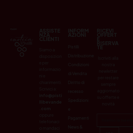
ASSISTE
INFORM
RICEVI
NZA
AZIONI
OFFERT
CLIENTI
E
RISERVA
Pistilli
TE
Siamo a
Distribuzione
disposizion
Iscriviti alla
e per
Condizioni
nostra
informazio
newletter
di Vendita
ni e
per restare
chiarimenti.
Diritto di
sempre
Scrivici a:
aggiornato
recesso
info@pisti
su offerte e
Spedizioni
llibevande
novità
.com
e
oppure
Pagamenti
telefonaci
News &
o mandaci