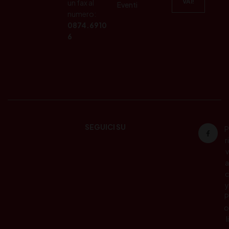
un fax al
Eventi
numero:
0874.6910
6
SEGUICI SU
P
ri
v
a
c
y
P
o
li