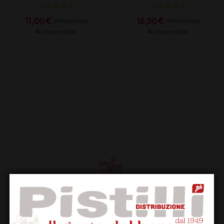
37,5
11,00
€
16,50
€
(IVA inclusa)
(IVA inclusa)
Disponibile
Disponibile
Supporto Clienti
Dal lunedi al venerdi