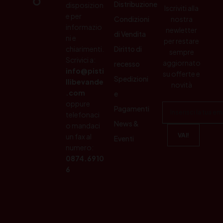
Distribuzione
disposizion
Iscriviti alla
e per
Condizioni
nostra
informazio
newletter
di Vendita
ni e
per restare
chiarimenti.
Diritto di
sempre
Scrivici a:
aggiornato
recesso
info@pisti
su offerte e
Spedizioni
llibevande
novità
.com
e
oppure
Pagamenti
telefonaci
News &
o mandaci
un fax al
Eventi
numero:
0874.6910
6