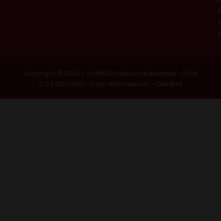
l
Copyright © 2026 – Pistilli Distribuzione Bevande – P.IVA
01724220700 – Tutti i diritti riservati –
Credits