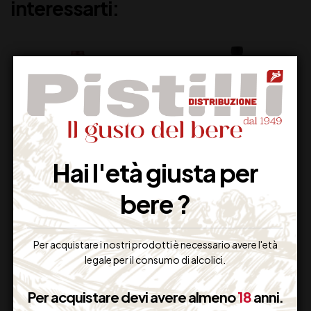
interessarti:
Hai l'età giusta per
bere ?
CA’ DEI FRATI ROSA
CERASUOLO
DEI FRATI CL 75
D’ABRUZZO ROSATO
DOC CATALDI
MADONNA CL 75
Per acquistare i nostri prodotti è necessario avere l'età
17,80
€
15,00
€
(IVA inclusa)
(IVA inclusa)
legale per il consumo di alcolici.
Disponibile
Disponibile
Per acquistare devi avere almeno
18
anni.