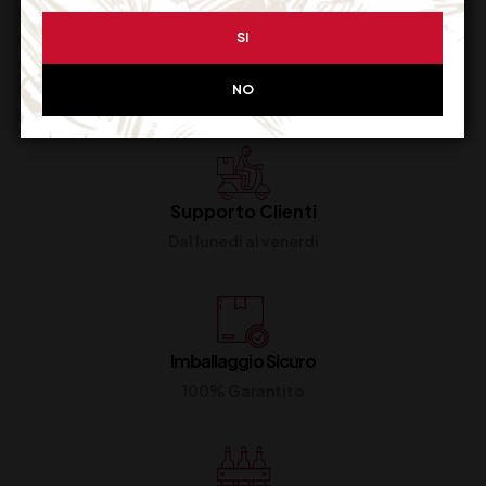
SI
NO
Supporto Clienti
Dal lunedi al venerdi
Imballaggio Sicuro
100% Garantito