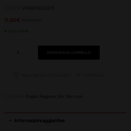
CODICE:
VVIGROSSO375
11,00
€
(IVA inclusa)
Disponibile
AGGIUNGI AL CARRELLO
Aggiungi Alla Lista Desideri
Confronta
Categorie:
Puglia
,
Regione
,
Vini
,
Vini rossi
Informazioni aggiuntive