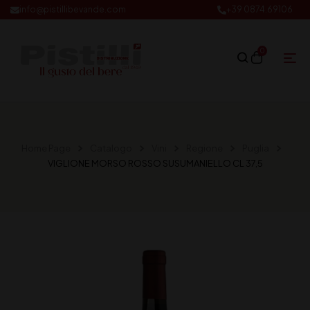
info@pistillibevande.com
+39 0874.69106
0
Home Page
Catalogo
Vini
Regione
Puglia
VIGLIONE MORSO ROSSO SUSUMANIELLO CL 37,5