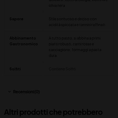
oliva nera
Sapore
Stile sontuoso e deciso con
acidità spiccata e tannini raffinati.
Abbinamento
A tutto pasto, si abbina a primi
Gastronomico
piatti robusti, carni rosse e
cacciagione, formaggi a pasta
dura.
Solfiti
Contiene Solfiti
Recensioni (0)
Altri prodotti che potrebbero