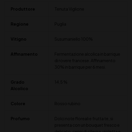
Produttore
Tenuta Viglione
Regione
Puglia
Vitigno
Susumaniello 100%
Affinamento
Fermentazione alcolica in barrique
di rovere francese. Affinamento
30% in barrique per 6 mesi.
Grado
14,5 %
Alcolico
Colore
Rosso rubino
Profumo
Dolci note floreali e frutta te, si
presenta con un bouquet fresco e
delicato, cenni di ciliegia, violetta e