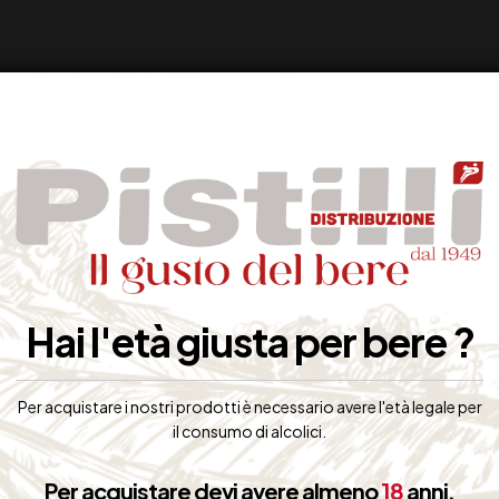
Hai l'età giusta per bere ?
Per acquistare i nostri prodotti è necessario avere l'età legale per
il consumo di alcolici.
Per acquistare devi avere almeno
18
anni.