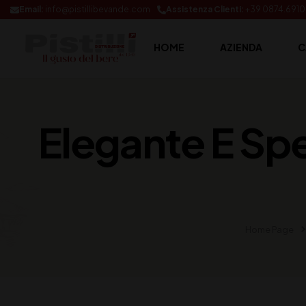
Email:
info@pistillibevande.com
Assistenza Clienti:
+39 0874.691
HOME
AZIENDA
C
Elegante E Spe
Home Page