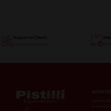
Supporto Clienti
Imba
Dal lunedi al venerdi
100
ASSISTE
Siamo a dis
e chiariment