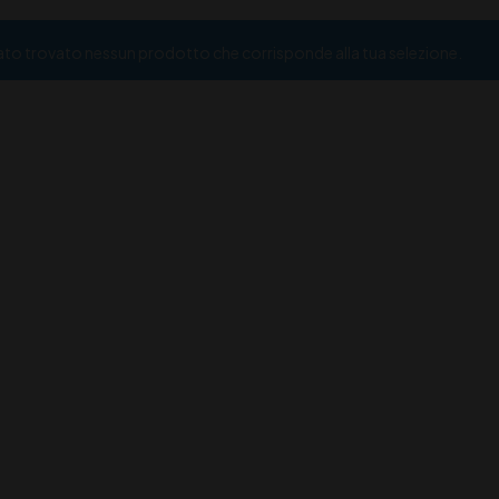
ato trovato nessun prodotto che corrisponde alla tua selezione.