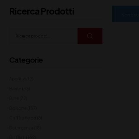
Ricerca Prodotti
Non è st
Categorie
Aperitivi
(12)
Bibite
(33)
Birre
(72)
Bollicine
(137)
Caffè e Food
(8)
Detergenza
(18)
Distillati
(182)