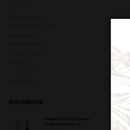
Liquori
(94)
Liquori Speciali
(4)
Materiale di Servizio
(131)
Mixology
(85)
Promo enoteca
(15)
Succhi di frutta
(10)
Vini
(386)
Vini aromatizzati
(26)
Vini dolci
(28)
In Evidenza
CHAMPAGNE JACQUART
ROSE’ ALPHA CL 75