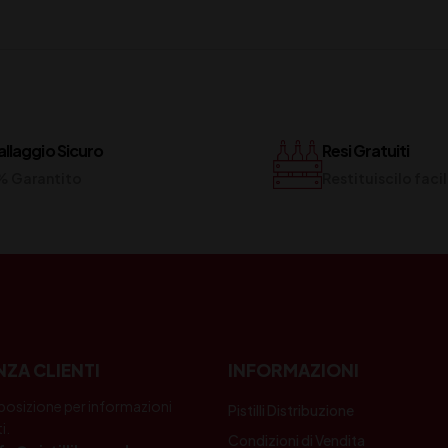
llaggio Sicuro
Resi Gratuiti
% Garantito
Restituiscilo fac
NZA CLIENTI
INFORMAZIONI
posizione per informazioni
Pistilli Distribuzione
i.
Condizioni di Vendita