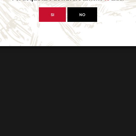
SI
NO