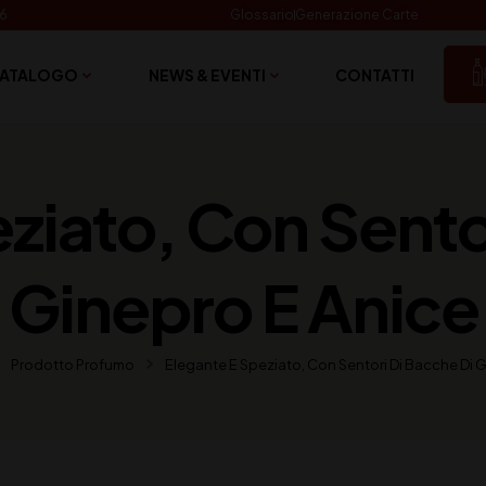
06
Glossario
Generazione Carte
ATALOGO
NEWS & EVENTI
CONTATTI
ziato, Con Sento
Ginepro E Anice
Prodotto Profumo
Elegante E Speziato, Con Sentori Di Bacche Di 