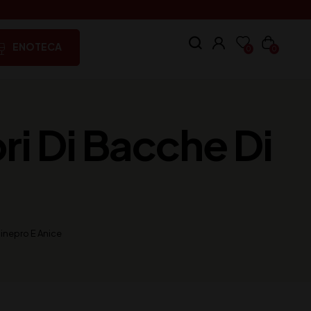
ENOTECA
0
0
ri Di Bacche Di
Ginepro E Anice