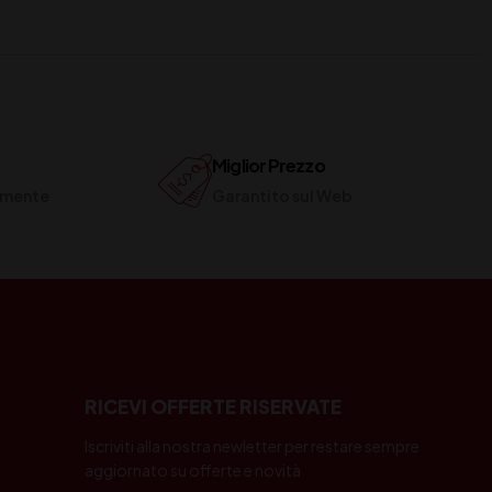
Miglior Prezzo
ilmente
Garantito sul Web
RICEVI OFFERTE RISERVATE
Iscriviti alla nostra newletter per restare sempre
aggiornato su offerte e novità