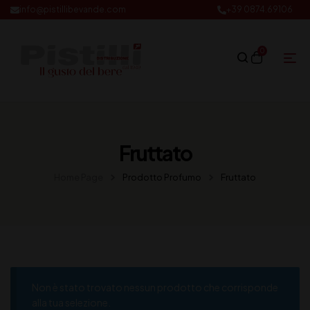
info@pistillibevande.com
+39 0874.69106
0
Fruttato
Home Page
Prodotto Profumo
Fruttato
Non è stato trovato nessun prodotto che corrisponde
alla tua selezione.