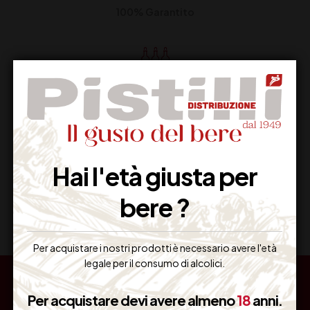
100% Garantito
Resi Gratuiti
Restituiscilo facilmente
Hai l'età giusta per
Miglior Prezzo
bere ?
Garantito sul Web
Per acquistare i nostri prodotti è necessario avere l'età
legale per il consumo di alcolici.
Per acquistare devi avere almeno
18
anni.