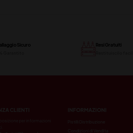
llaggio Sicuro
Resi Gratuiti
% Garantito
Restituiscilo fac
NZA CLIENTI
INFORMAZIONI
posizione per informazioni
Pistilli Distribuzione
i.
Condizioni di Vendita