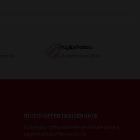
Miglior Prezzo
ilmente
Garantito sul Web
RICEVI OFFERTE RISERVATE
Iscriviti alla nostra newletter per restare sempre
aggiornato su offerte e novità