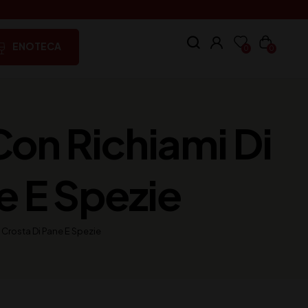
ENOTECA
0
0
Con Richiami Di
e E Spezie
, Crosta Di Pane E Spezie