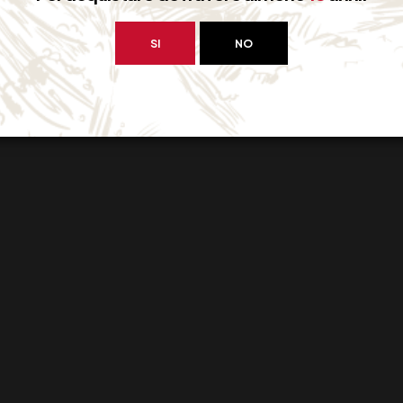
SI
NO