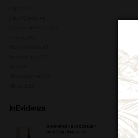
Liquori
(94)
Liquori Speciali
(4)
Materiale di Servizio
(131)
Mixology
(85)
Promo enoteca
(15)
Succhi di frutta
(10)
Vini
(386)
Vini aromatizzati
(26)
Vini dolci
(28)
In Evidenza
CHAMPAGNE JACQUART
ROSE’ ALPHA CL 75