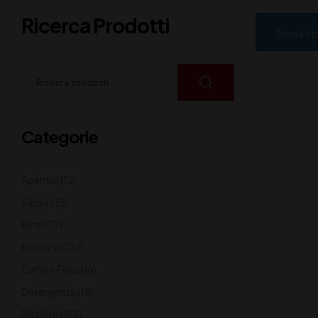
Ricerca Prodotti
Non è st
Categorie
Aperitivi
(12)
Bibite
(33)
Birre
(72)
Bollicine
(137)
Caffè e Food
(8)
Detergenza
(18)
Distillati
(182)