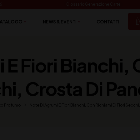
06
Glossario
Generazione Carte
ATALOGO
NEWS & EVENTI
CONTATTI
 E Fiori Bianchi, 
chi, Crosta Di Pan
to Profumo
Note Di Agrumi E Fiori Bianchi, Con Richiami Di Fiori Secchi