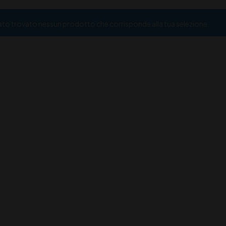
ato trovato nessun prodotto che corrisponde alla tua selezione.