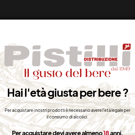
Hai l'età giusta per bere ?
Per acquistare i nostri prodotti è necessario avere l'età legale per
il consumo di alcolici.
Per acquistare devi avere almeno
18
anni.