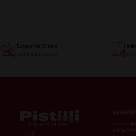
Supporto Clienti
Imba
Dal lunedi al venerdi
100
ASSISTE
Siamo a dis
e chiariment