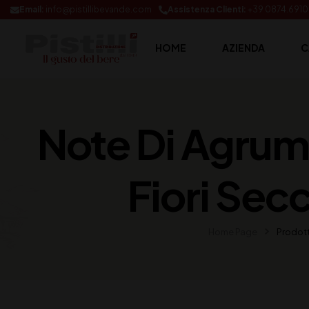
Email:
info@pistillibevande.com
Assistenza Clienti:
+39 0874.691
HOME
AZIENDA
C
Note Di Agrumi
Fiori Sec
Home Page
Prodot