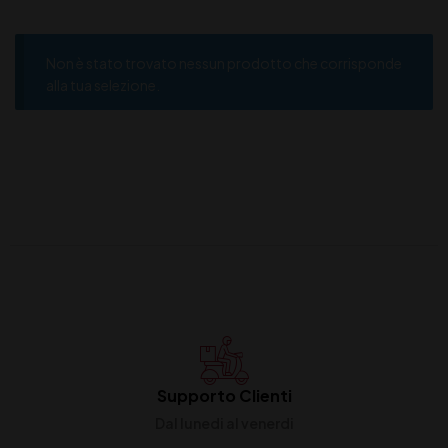
Non è stato trovato nessun prodotto che corrisponde
alla tua selezione.
Supporto Clienti
Dal lunedi al venerdi