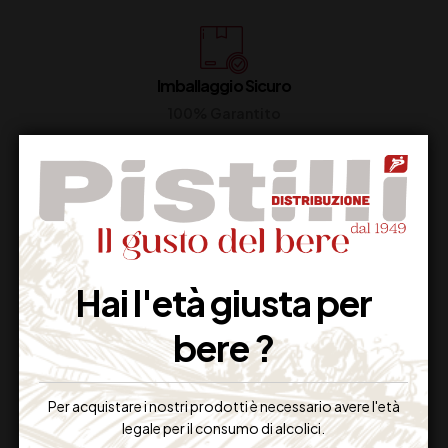
Imballaggio Sicuro
100% Garantito
Resi Gratuiti
Restituiscilo facilmente
Hai l'età giusta per
bere ?
Miglior Prezzo
Garantito sul Web
Per acquistare i nostri prodotti è necessario avere l'età
legale per il consumo di alcolici.