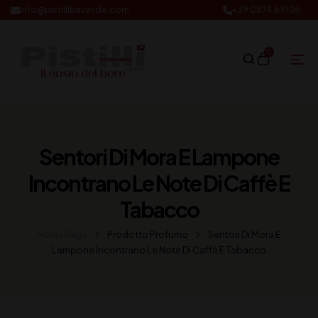
info@pistillibevande.com
+39 0874.69106
0
Sentori Di Mora E Lampone
Incontrano Le Note Di Caffè E
Tabacco
Home Page
Prodotto Profumo
Sentori Di Mora E
Lampone Incontrano Le Note Di Caffè E Tabacco