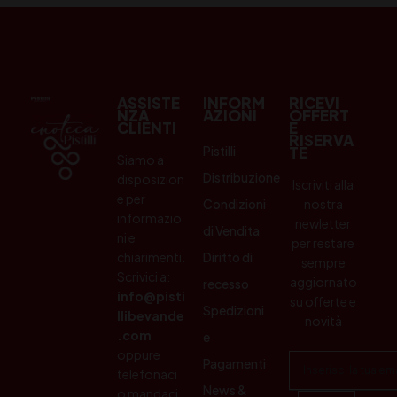
ASSISTE
INFORM
RICEVI
NZA
AZIONI
OFFERT
CLIENTI
E
RISERVA
Pistilli
TE
Siamo a
Distribuzione
disposizion
Iscriviti alla
e per
Condizioni
nostra
informazio
newletter
di Vendita
ni e
per restare
chiarimenti.
Diritto di
sempre
Scrivici a:
aggiornato
recesso
info@pisti
su offerte e
Spedizioni
llibevande
novità
.com
e
oppure
Pagamenti
telefonaci
News &
o mandaci