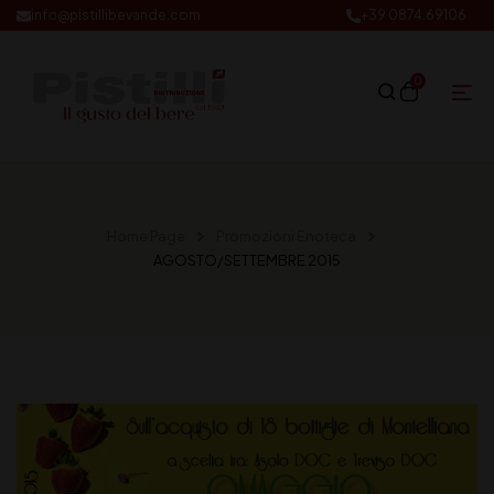
info@pistillibevande.com
+39 0874.69106
0
Home Page
Promozioni Enoteca
AGOSTO/SETTEMBRE 2015