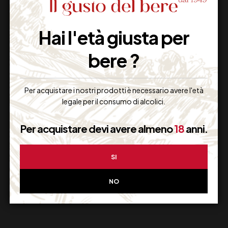
Hai l'età giusta per
Imballaggio Sicuro
100% Garantito
bere ?
Per acquistare i nostri prodotti è necessario avere l'età
legale per il consumo di alcolici.
Resi Gratuiti
Restituiscilo facilmente
Per acquistare devi avere almeno
18
anni.
SI
Miglior Prezzo
NO
Garantito sul Web