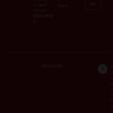
un fax al
Eventi
numero:
0874.6910
6
SEGUICI SU
P
ri
v
a
c
y
P
o
li