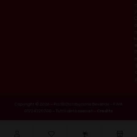
c
y
k
l
Copyright © 2026 – Pistilli Distribuzione Bevande – P.IVA
01724220700 – Tutti i diritti riservati –
Credits