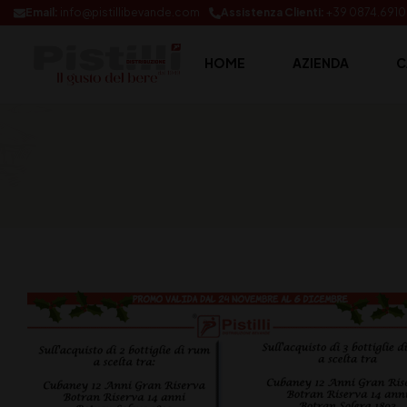
Email:
info@pistillibevande.com
Assistenza Clienti:
+39 0874.691
HOME
AZIENDA
C