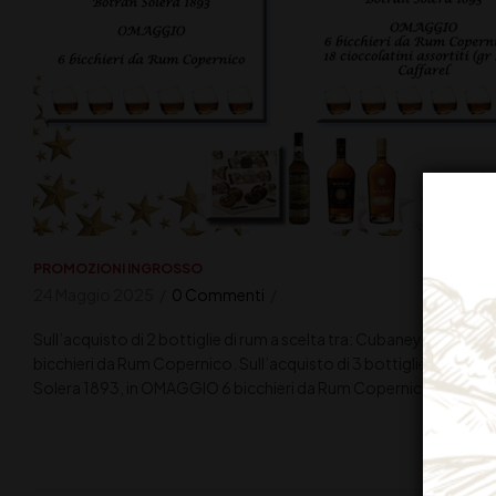
PROMOZIONI INGROSSO
24 Maggio 2025
0 Commenti
Sull’acquisto di 2 bottiglie di rum a scelta tra: Cubaney 12 Anni
bicchieri da Rum Copernico. Sull’acquisto di 3 bottiglie di rum a 
Solera 1893, in OMAGGIO 6 bicchieri da Rum Copernico + 18 ciocco