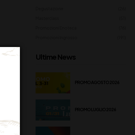
Degustazione
(26)
Masterclass
(51)
Promozioni Enoteca
(76)
Promozioni Ingrosso
(191)
Ultime News
PROMO AGOSTO 2026
PROMO LUGLIO 2026