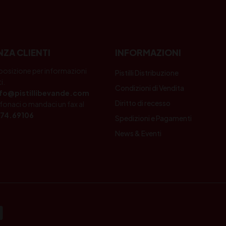
NZA CLIENTI
INFORMAZIONI
posizione per informazioni
Pistilli Distribuzione
i.
Condizioni di Vendita
nfo@pistillibevande.com
Diritto di recesso
fonaci o mandaci un fax al
74.69106
Spedizioni e Pagamenti
News & Eventi