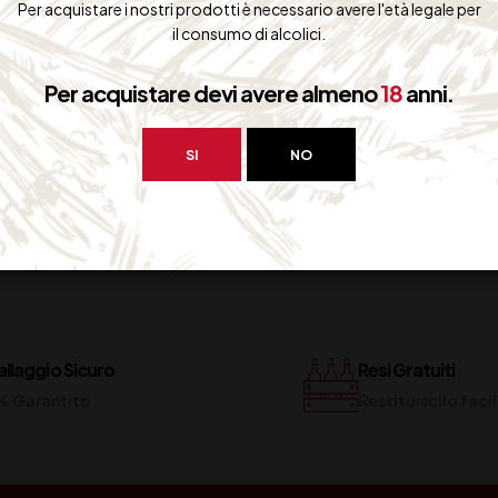
Per acquistare i nostri prodotti è necessario avere l'età legale per
il consumo di alcolici.
SUCCESSIVO
DICEMBRE 2014
Per acquistare devi avere almeno
18
anni.
SI
NO
llaggio Sicuro
Resi Gratuiti
% Garantito
Restituiscilo fac