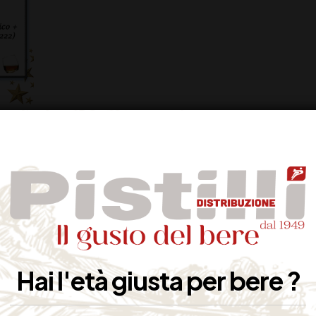
 Gran Riserva, Botran Riserva 14 anni, Botran Solera 1893, in OMAGGIO 6
scelta tra Cubaney 12 Anni Gran Riserva, Botran Riserva 14 anni, Botran
latini assortiti (gr 222) Caffarel!
Hai l'età giusta per bere ?