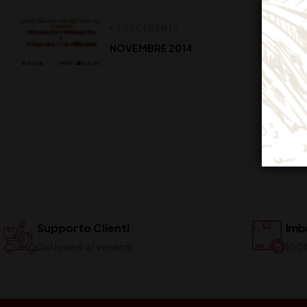
PRECEDENTE
NOVEMBRE 2014
Supporto Clienti
Imba
Dal lunedi al venerdi
100