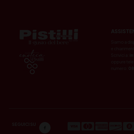
ASSISTE
Siamo a dis
e chiariment
Scrivici a:
i
oppure tele
numero:
08
SEGUICI SU