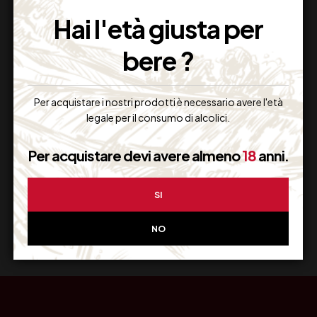
Imballaggio Sicuro
Hai l'età giusta per
100% Garantito
bere ?
Per acquistare i nostri prodotti è necessario avere l'età
Resi Gratuiti
legale per il consumo di alcolici.
Restituiscilo facilmente
Per acquistare devi avere almeno
18
anni.
SI
Miglior Prezzo
Garantito sul Web
NO