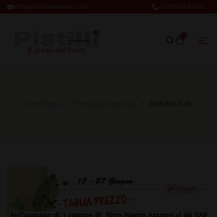
info@pistillibevande.com
+39 0874.69106
0
Home Page
Promozioni Ingrosso
GIUGNO 2015