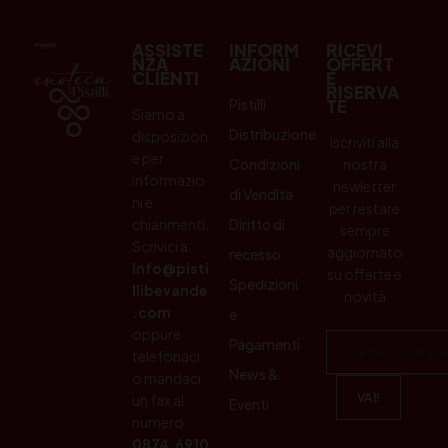
ASSISTE
INFORM
RICEVI
NZA
AZIONI
OFFERT
CLIENTI
E
RISERVA
Pistilli
TE
Siamo a
Distribuzione
disposizion
Iscriviti alla
e per
Condizioni
nostra
informazio
newletter
di Vendita
ni e
per restare
chiarimenti.
Diritto di
sempre
Scrivici a:
aggiornato
recesso
info@pisti
su offerte e
Spedizioni
llibevande
novità
.com
e
oppure
Pagamenti
telefonaci
News &
o mandaci
un fax al
Eventi
numero:
0874.6910