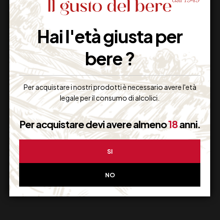
Hai l'età giusta per
Imballaggio Sicuro
100% Garantito
bere ?
Per acquistare i nostri prodotti è necessario avere l'età
legale per il consumo di alcolici.
Resi Gratuiti
Restituiscilo facilmente
Per acquistare devi avere almeno
18
anni.
SI
Miglior Prezzo
NO
Garantito sul Web