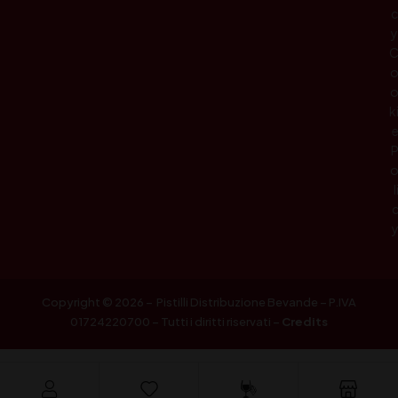
c
y
k
l
Copyright © 2026 – Pistilli Distribuzione Bevande – P.IVA
01724220700 – Tutti i diritti riservati –
Credits