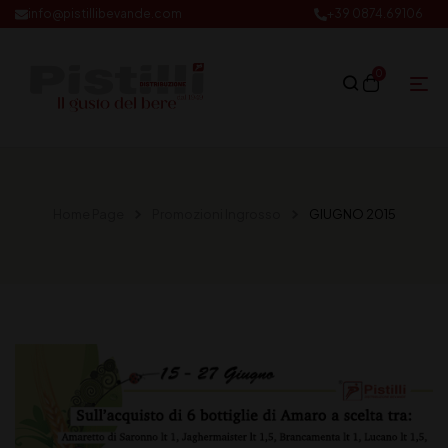
info@pistillibevande.com
+39 0874.69106
0
Home Page
Promozioni Ingrosso
GIUGNO 2015