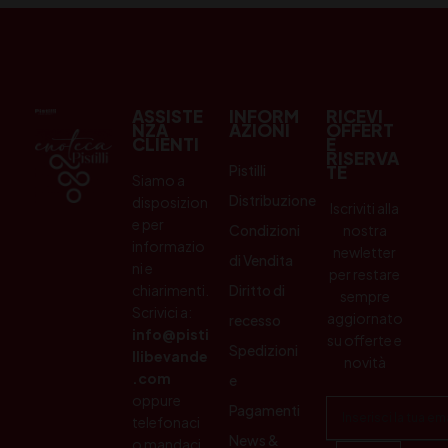
ASSISTE
INFORM
RICEVI
NZA
AZIONI
OFFERT
CLIENTI
E
RISERVA
Pistilli
TE
Siamo a
Distribuzione
disposizion
Iscriviti alla
e per
Condizioni
nostra
informazio
newletter
di Vendita
ni e
per restare
chiarimenti.
Diritto di
sempre
Scrivici a:
aggiornato
recesso
info@pisti
su offerte e
Spedizioni
llibevande
novità
.com
e
oppure
Pagamenti
telefonaci
News &
o mandaci