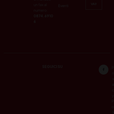
un fax al
Eventi
numero:
0874.6910
6
SEGUICI SU
P
ri
v
a
c
y
P
o
li