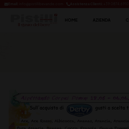
Email:
info@pistillibevande.com
Assistenza Clienti:
+39 0874.691
HOME
AZIENDA
C