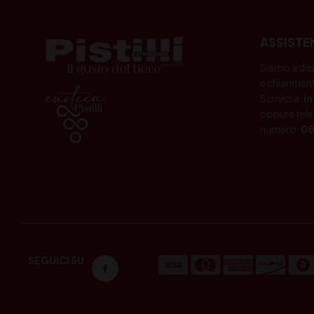
ASSISTE
Siamo a dis
e chiariment
Scrivici a:
i
oppure tele
numero:
08
SEGUICI SU