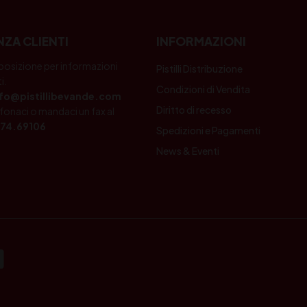
NZA CLIENTI
INFORMAZIONI
posizione per informazioni
Pistilli Distribuzione
i.
Condizioni di Vendita
nfo@pistillibevande.com
Diritto di recesso
fonaci o mandaci un fax al
74.69106
Spedizioni e Pagamenti
News & Eventi