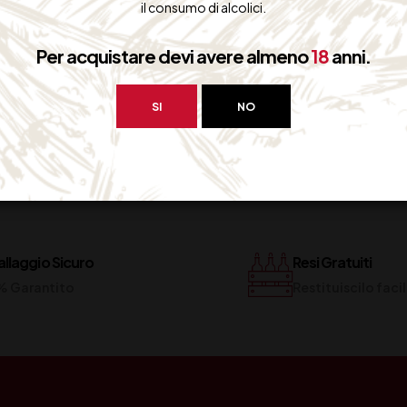
il consumo di alcolici.
MAGGIO 2015
Per acquistare devi avere almeno
18
anni.
SI
NO
llaggio Sicuro
Resi Gratuiti
% Garantito
Restituiscilo fac