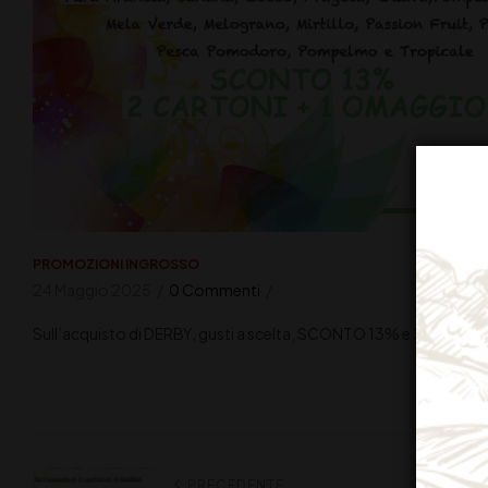
PROMOZIONI INGROSSO
24 Maggio 2025
0 Commenti
Sull’acquisto di DERBY, gusti a scelta, SCONTO 13% e 2 CARTO
PRECEDENTE