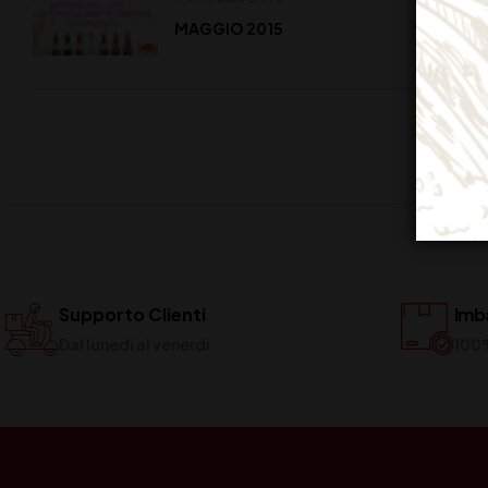
MAGGIO 2015
Supporto Clienti
Imba
Dal lunedi al venerdi
100