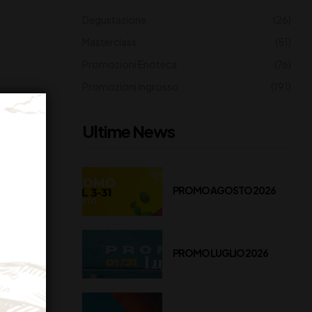
Degustazione
(26)
Masterclass
(51)
Promozioni Enoteca
(76)
Promozioni Ingrosso
(191)
Ultime News
PROMO AGOSTO 2026
PROMO LUGLIO 2026