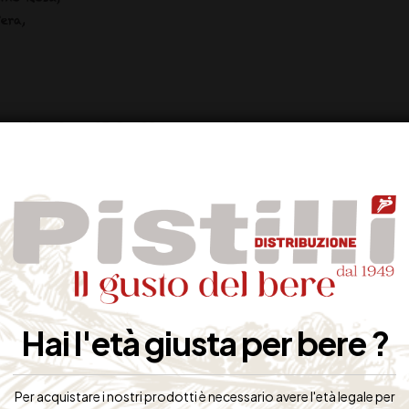
NI + 1 OMAGGIO!
Hai l'età giusta per bere ?
Per acquistare i nostri prodotti è necessario avere l'età legale per
SUCCESSIVO