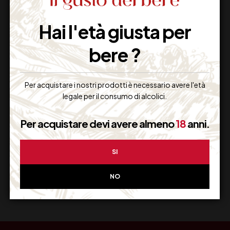
Hai l'età giusta per
Imballaggio Sicuro
100% Garantito
bere ?
Per acquistare i nostri prodotti è necessario avere l'età
legale per il consumo di alcolici.
Resi Gratuiti
Restituiscilo facilmente
Per acquistare devi avere almeno
18
anni.
SI
Miglior Prezzo
NO
Garantito sul Web