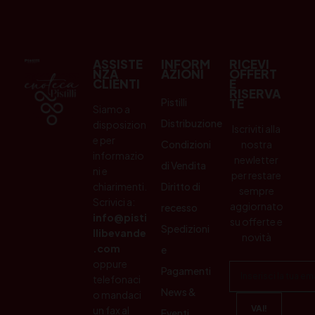
ASSISTE
INFORM
RICEVI
NZA
AZIONI
OFFERT
CLIENTI
E
RISERVA
Pistilli
TE
Siamo a
Distribuzione
disposizion
Iscriviti alla
e per
Condizioni
nostra
informazio
newletter
di Vendita
ni e
per restare
chiarimenti.
Diritto di
sempre
Scrivici a:
aggiornato
recesso
info@pisti
su offerte e
Spedizioni
llibevande
novità
.com
e
oppure
Pagamenti
telefonaci
News &
o mandaci
un fax al
Eventi