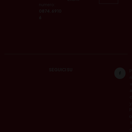
numero:
0874.6910
6
SEGUICI SU
P
ri
v
a
c
y
P
o
li
c