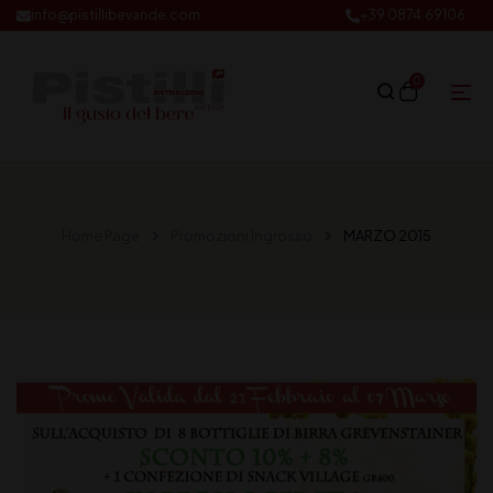
info@pistillibevande.com
+39 0874.69106
0
Home Page
Promozioni Ingrosso
MARZO 2015