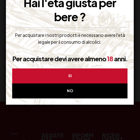
Hai l'età giusta per
bere ?
Resi Gratuiti
Restituiscilo facilmente
Per acquistare i nostri prodotti è necessario avere l'età
legale per il consumo di alcolici.
Per acquistare devi avere almeno
18
anni.
Miglior Prezzo
SI
Garantito sul Web
NO
ASSISTE
INFORM
RICEVI
NZA
AZIONI
OFFERT