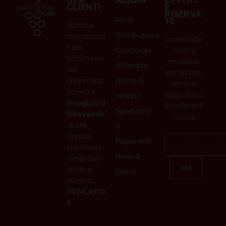
CLIENTI
E
RISERVA
Pistilli
TE
Siamo a
Distribuzione
disposizion
Iscriviti alla
e per
Condizioni
nostra
informazio
newletter
di Vendita
ni e
per restare
chiarimenti.
Diritto di
sempre
Scrivici a:
aggiornato
recesso
info@pisti
su offerte e
Spedizioni
llibevande
novità
.com
e
oppure
Pagamenti
telefonaci
News &
o mandaci
un fax al
Eventi
numero:
0874.6910
6