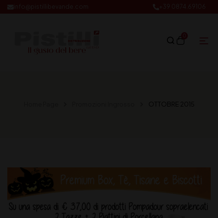
info@pistillibevande.com
+39 0874.69106
0
Home Page
Promozioni Ingrosso
OTTOBRE 2015