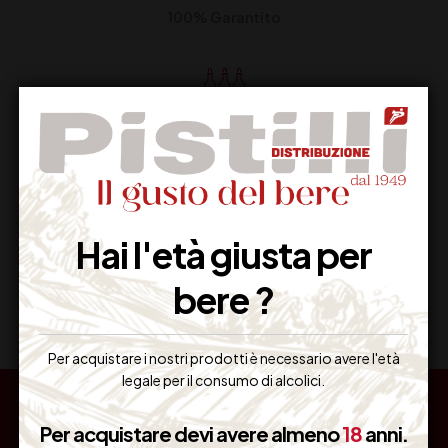
100% Garantito
Resi Gratuiti
Restituiscilo facilmente
Hai l'età giusta per
Miglior Prezzo
bere ?
Garantito sul Web
Per acquistare i nostri prodotti è necessario avere l'età
legale per il consumo di alcolici.
Per acquistare devi avere almeno
18
anni.