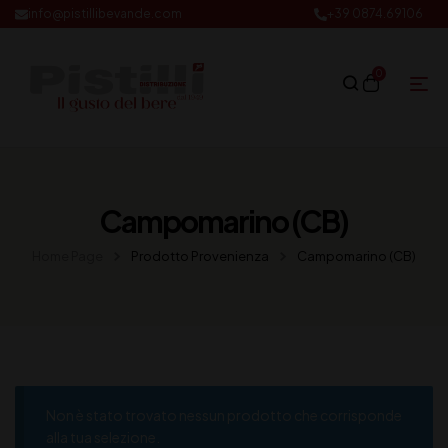
info@pistillibevande.com
+39 0874.69106
0
Campomarino (CB)
Home Page
Prodotto Provenienza
Campomarino (CB)
Non è stato trovato nessun prodotto che corrisponde
alla tua selezione.