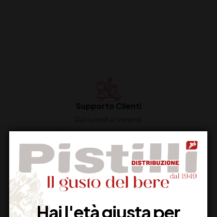
Supporto Clienti
Dal lunedi al venerdi
Imballaggio Sicuro
100% Garantito
Hai l'età giusta per