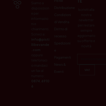
Pistilli
TE
Siamo a
Distribuzione
disposizion
Iscriviti alla
e per
Condizioni
nostra
informazio
newletter
di Vendita
ni e
per restare
chiarimenti.
Diritto di
sempre
Scrivici a:
aggiornato
recesso
info@pisti
su offerte e
Spedizioni
llibevande
novità
.com
e
oppure
Pagamenti
telefonaci
News &
o mandaci
un fax al
Eventi
numero:
0874.6910
6