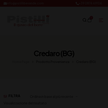
info@pistillibevande.com
+39 0874.69106
0
Credaro (BG)
Home Page
Prodotto Provenienza
Credaro (BG)
FILTRA
Visualizzazione del risultato