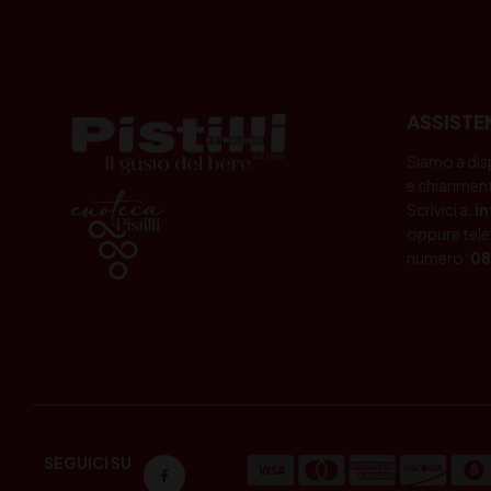
ASSISTE
Siamo a dis
e chiariment
Scrivici a:
i
oppure tele
numero:
08
SEGUICI SU