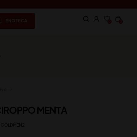
ENOTECA
0
0
A
ivo
CIROPPO MENTA
:
GOLDMEN2