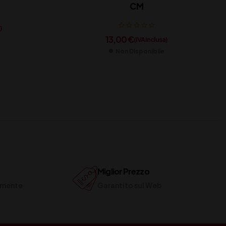
CM
)
13,00
€
(IVA inclusa)
Non Disponibile
Miglior Prezzo
ilmente
Garantito sul Web