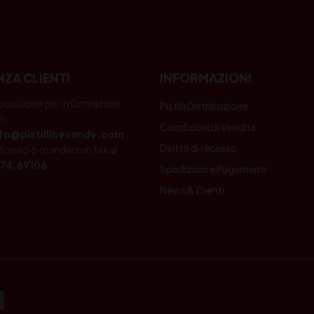
NZA CLIENTI
INFORMAZIONI
posizione per informazioni
Pistilli Distribuzione
i.
Condizioni di Vendita
nfo@pistillibevande.com
Diritto di recesso
fonaci o mandaci un fax al
74.69106
Spedizioni e Pagamenti
News & Eventi