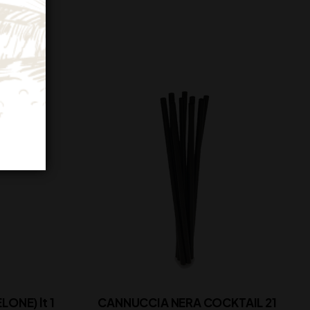
ONE) lt 1
CANNUCCIA NERA COCKTAIL 21