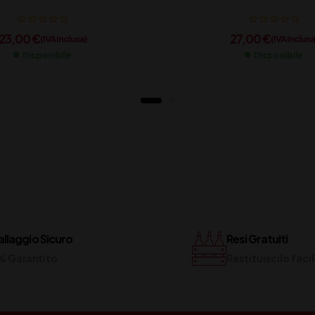
23,00
€
27,00
€
(IVA inclusa)
(IVA inclusa
Disponibile
Disponibile
llaggio Sicuro
Resi Gratuiti
% Garantito
Restituiscilo fac