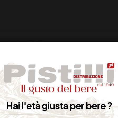
Naturera
Credaro (BG)
Sciroppo al gusto menta
Lt 1,5
Hai l'età giusta per bere ?