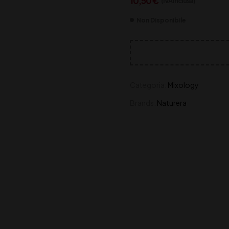
10,50
€
(IVA inclusa)
Non Disponibile
Categoria:
Mixology
Brands:
Naturera