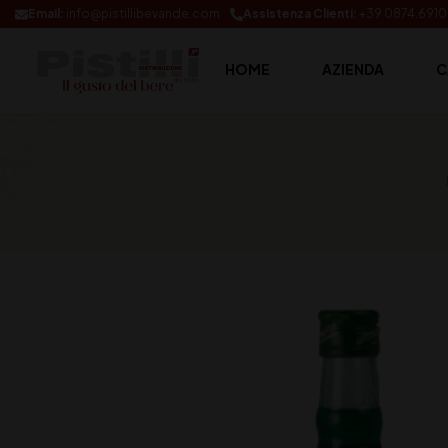
Email:
info@pistillibevande.com
Assistenza Clienti:
+39 0874.691
HOME
AZIENDA
C