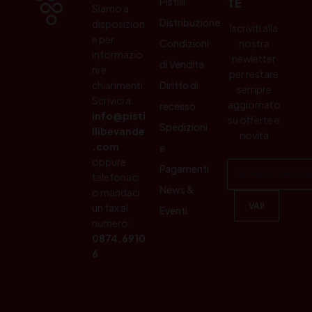
Pistilli
TE
Siamo a
Distribuzione
disposizion
Iscriviti alla
e per
Condizioni
nostra
informazio
newletter
di Vendita
ni e
per restare
chiarimenti.
Diritto di
sempre
Scrivici a:
aggiornato
recesso
info@pisti
su offerte e
Spedizioni
llibevande
novità
.com
e
oppure
Pagamenti
telefonaci
News &
o mandaci
un fax al
Eventi
numero:
0874.6910
6