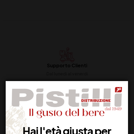
Supporto Clienti
Dal lunedi al venerdi
Imballaggio Sicuro
100% Garantito
Hai l'età giusta per