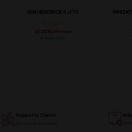
GIN HENDRICK S cl 70
WHISKY 
41,00
€
(IVA inclusa)
Disponibile
Supporto Clienti
Imba
Dal lunedi al venerdi
100