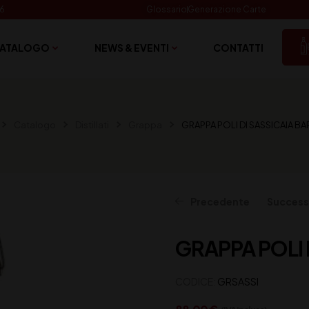
06
Glossario
Generazione Carte
ATALOGO
NEWS & EVENTI
CONTATTI
Catalogo
Distillati
Grappa
GRAPPA POLI DI SASSICAIA BA
Precedente
Success
GRAPPA POLI 
31,50
52,00
€
€
(IVA inclusa)
(IVA inclusa)
CODICE:
GRSASSI