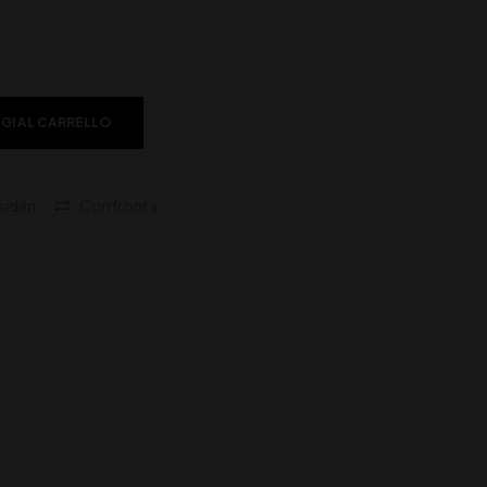
GI AL CARRELLO
sideri
Confronta