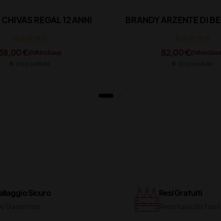
CHIVAS REGAL 12 ANNI
BRANDY ARZENTE DI BE
38,00
€
82,00
€
(IVA inclusa)
(IVA inclusa
Disponibile
Disponibile
llaggio Sicuro
Resi Gratuiti
% Garantito
Restituiscilo fac