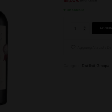
88,00
€
(IVA inclusa)
Disponibile
AGGIUN
Aggiungi Alla Lista De
Categorie:
Distillati
,
Grappa