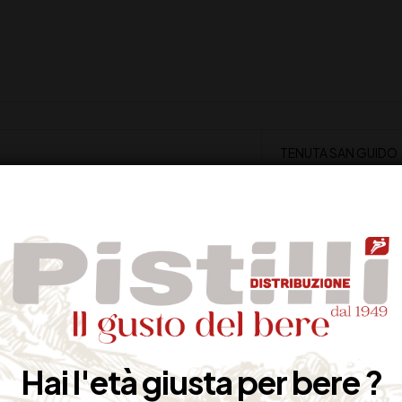
TENUTA SAN GUIDO
ITALIA – TOSCANA
40%
18°C
50 cl
Hai l'età giusta per bere ?