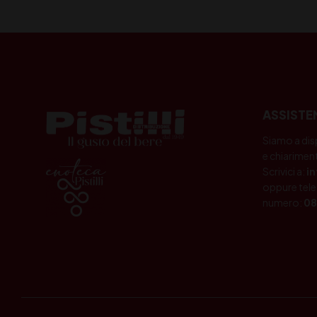
ASSISTE
Siamo a dis
e chiariment
Scrivici a:
i
oppure tele
numero:
08