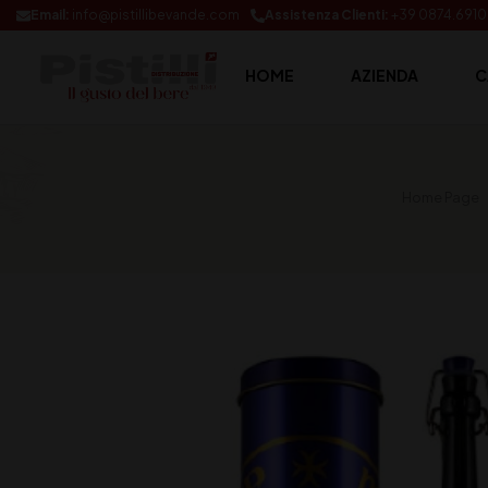
Email:
info@pistillibevande.com
Assistenza Clienti:
+39 0874.691
HOME
AZIENDA
C
Home Page