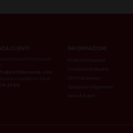
NZA CLIENTI
INFORMAZIONI
posizione per informazioni
Pistilli Distribuzione
i.
Condizioni di Vendita
nfo@pistillibevande.com
Diritto di recesso
fonaci o mandaci un fax al
74.69106
Spedizioni e Pagamenti
News & Eventi