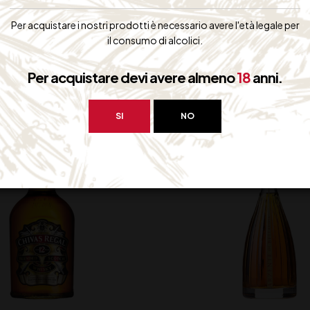
Per acquistare i nostri prodotti è necessario avere l'età legale per
il consumo di alcolici.
bero interessarti:
Per acquistare devi avere almeno
18
anni.
SI
NO