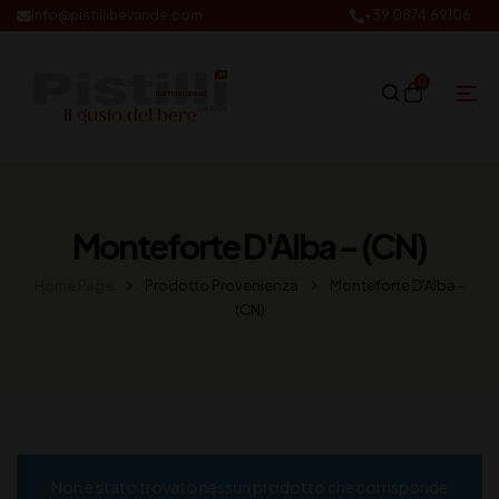
info@pistillibevande.com
+39 0874.69106
0
Monteforte D'Alba - (CN)
Home Page
Prodotto Provenienza
Monteforte D'Alba -
(CN)
Non è stato trovato nessun prodotto che corrisponde