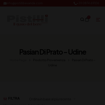
info@pistillibevande.com
+39 0874.69106
0
Pasian Di Prato - Udine
Home Page
Prodotto Provenienza
Pasian Di Prato -
Udine
FILTRA