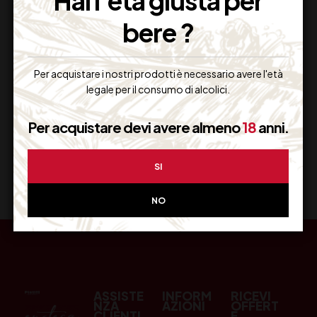
Hai l'età giusta per
bere ?
Resi Gratuiti
Restituiscilo facilmente
Per acquistare i nostri prodotti è necessario avere l'età
legale per il consumo di alcolici.
Per acquistare devi avere almeno
18
anni.
Miglior Prezzo
Garantito sul Web
SI
NO
ASSISTE
INFORM
RICEVI
NZA
AZIONI
OFFERT
CLIENTI
E