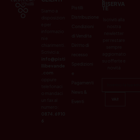
RISERVA
Pistilli
TE
Siamo a
Distribuzione
disposizion
Iscriviti alla
e per
Condizioni
nostra
informazio
newletter
di Vendita
ni e
per restare
chiarimenti.
Diritto di
sempre
Scrivici a:
aggiornato
recesso
info@pisti
su offerte e
Spedizioni
llibevande
novità
.com
e
oppure
Pagamenti
telefonaci
News &
o mandaci
un fax al
Eventi
numero:
0874.6910
6