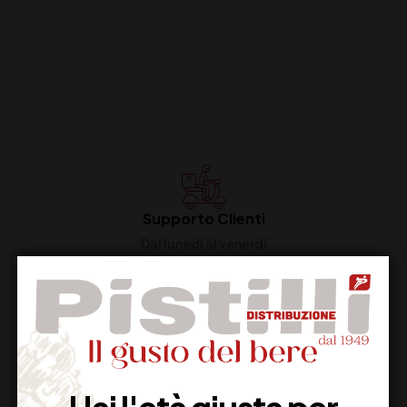
Supporto Clienti
Dal lunedi al venerdi
Imballaggio Sicuro
100% Garantito