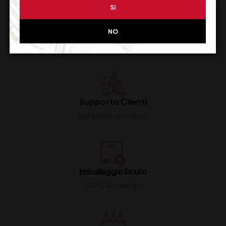
SI
NO
Supporto Clienti
Dal lunedi al venerdi
Imballaggio Sicuro
100% Garantito