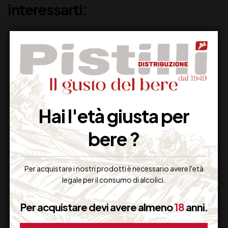
interessarti:
Hai l'età giusta per
bere ?
DUPLAVILIS
BERLUCCHI ’61
PROSECCO DOC
FRANCIACIACORTA
Per acquistare i nostri prodotti è necessario avere l'età
EXTRA DRY CL 75
ROSE’ 75 AST
legale per il consumo di alcolici.
13,50
€
33,00
€
(IVA inclusa)
(IVA inclusa)
Per acquistare devi avere almeno
18
anni.
Disponibile
Disponibile