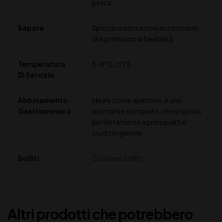
pesca
Sapore
Spiccano sensazioni accattivanti
che premiano la bevibilità
Temperatura
6-8°C
,
cl 75
Di Servizio
Abbinamento
Ideale come aperitivo, è uno
Gastronomico
spumante completo, che si sposa
perfettamente a primi piatti e
crudo in genere
Solfiti
Contiene Solfiti
Altri prodotti che potrebbero