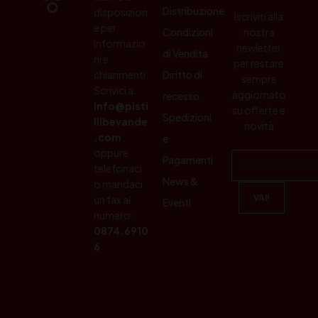
Distribuzione
disposizion
Iscriviti alla
e per
Condizioni
nostra
informazio
newletter
di Vendita
ni e
per restare
chiarimenti.
Diritto di
sempre
Scrivici a:
aggiornato
recesso
info@pisti
su offerte e
Spedizioni
llibevande
novità
.com
e
oppure
Pagamenti
telefonaci
News &
o mandaci
un fax al
Eventi
numero:
0874.6910
6