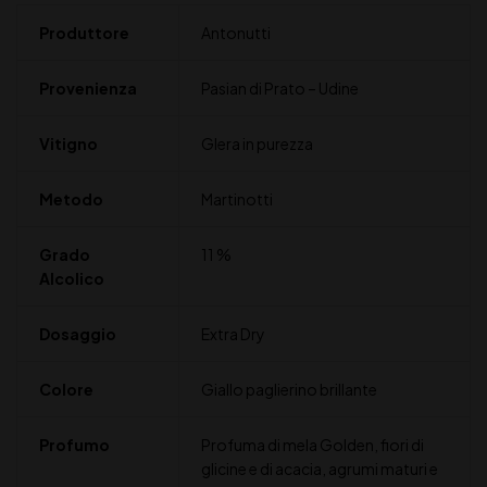
Produttore
Antonutti
Provenienza
Pasian di Prato – Udine
Vitigno
Glera in purezza
Metodo
Martinotti
Grado
11 %
Alcolico
Dosaggio
Extra Dry
Colore
Giallo paglierino brillante
Profumo
Profuma di mela Golden, fiori di
glicine e di acacia, agrumi maturi e