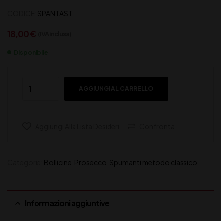
CODICE:
SPANTAST
18,00
€
(IVA inclusa)
Disponibile
AGGIUNGI AL CARRELLO
Aggiungi Alla Lista Desideri
Confronta
Categorie:
Bollicine
,
Prosecco
,
Spumanti metodo classico
Informazioni aggiuntive