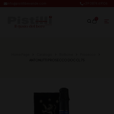
info@pistillibevande.com
+39 0874.69106
0
Home Page
Catalogo
Bollicine
Prosecco
ANTONUTTI PROSECCO DOC CL 75