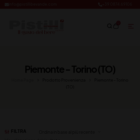
info@pistillibevande.com
+39 0874.69106
0
Piemonte - Torino (TO)
Home Page
Prodotto Provenienza
Piemonte - Torino
(TO)
FILTRA