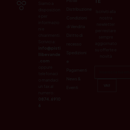
Pistilli
TE
Siamo a
Distribuzione
disposizion
Iscriviti alla
e per
Condizioni
nostra
informazio
newletter
di Vendita
ni e
per restare
chiarimenti.
Diritto di
sempre
Scrivici a:
aggiornato
recesso
info@pisti
su offerte e
Spedizioni
llibevande
novità
.com
e
oppure
Pagamenti
telefonaci
News &
o mandaci
un fax al
Eventi
numero:
0874.6910
6