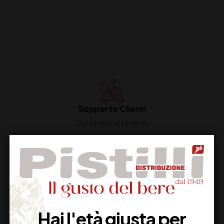
Supporto Clienti
Dal lunedi al venerdi
Imballaggio Sicuro
100% Garantito
Hai l'età giusta per