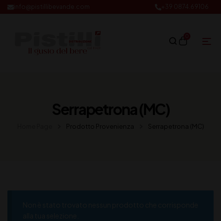
info@pistillibevande.com
+39 0874.69106
0
Serrapetrona (MC)
Home Page
Prodotto Provenienza
Serrapetrona (MC)
Non è stato trovato nessun prodotto che corrisponde
alla tua selezione.