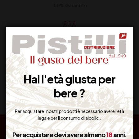
100% Garantito
Resi Gratuiti
Restituiscilo facilmente
Hai l'età giusta per
Miglior Prezzo
bere ?
Garantito sul Web
Per acquistare i nostri prodotti è necessario avere l'età
legale per il consumo di alcolici.
Per acquistare devi avere almeno
18
anni.