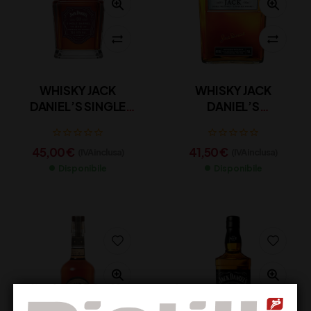
WHISKY JACK
WHISKY JACK
DANIEL’S SINGLE
DANIEL’S
BARREL RYE
GENTLEMAN JACK
45,00
€
41,50
€
(IVA inclusa)
(IVA inclusa)
Disponibile
Disponibile