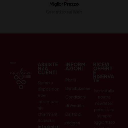
Miglior Prezzo
Garantito sul Web
ASSISTE
INFORM
RICEVI
NZA
AZIONI
OFFERT
CLIENTI
E
RISERVA
Pistilli
TE
Siamo a
Distribuzione
disposizion
Iscriviti alla
e per
Condizioni
nostra
informazio
newletter
di Vendita
ni e
per restare
chiarimenti.
Diritto di
sempre
Scrivici a:
aggiornato
recesso
info@pisti