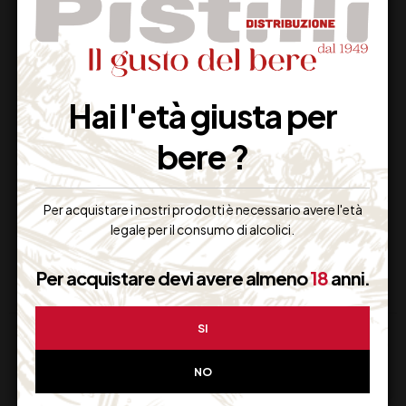
WHISKEY MICHTER’S
WHISKY JACK
SMALL BATCH
DANIEL’S OLD No 7
Hai l'età giusta per
BOURBON
bere ?
77,00
€
55,00
€
(IVA inclusa)
(IVA inclusa)
Disponibile
Non Disponibile
Per acquistare i nostri prodotti è necessario avere l'età
legale per il consumo di alcolici.
Per acquistare devi avere almeno
18
anni.
SI
NO