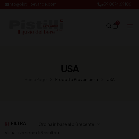
info@pistillibevande.com
+39 0874.69106
0
USA
Home Page
Prodotto Provenienza
USA
FILTRA
Visualizzazione di 8 risultati