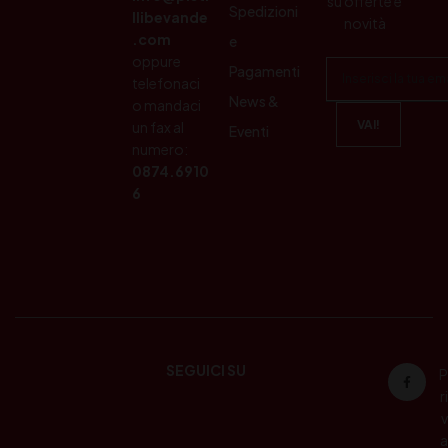
su offerte e
Spedizioni
llibevande
novità
.com
e
oppure
Pagamenti
telefonaci
News &
o mandaci
un fax al
Eventi
numero:
0874.6910
6
SEGUICI SU
P
ri
v
a