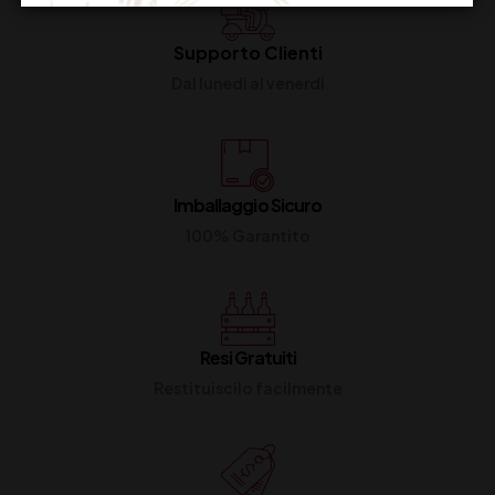
Supporto Clienti
Dal lunedi al venerdi
Imballaggio Sicuro
100% Garantito
Resi Gratuiti
Restituiscilo facilmente