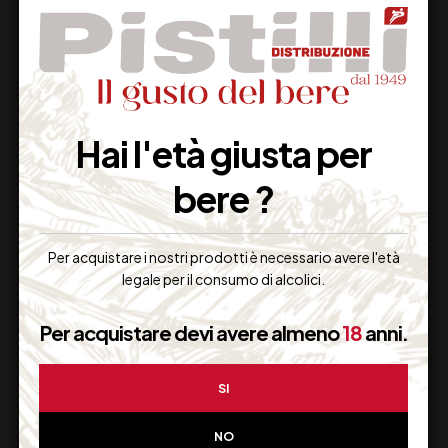
Hai l'età giusta per
bere ?
TEQUILA SAUZA
BRANDY ARZENTE DI
GOLD lt 1
BELLAVISTA
Per acquistare i nostri prodotti è necessario avere l'età
23,00
€
82,00
€
(IVA inclusa)
(IVA inclusa)
legale per il consumo di alcolici.
Disponibile
Disponibile
Per acquistare devi avere almeno
18
anni.
SI
NO