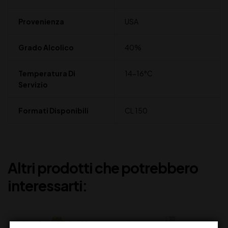
Provenienza
USA
Grado Alcolico
40%
Temperatura Di
14-16°C
Servizio
Formati Disponibili
CL 150
Altri prodotti che potrebbero
interessarti: