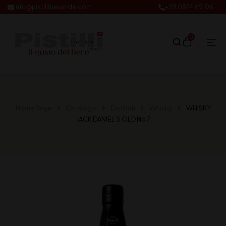
info@pistillibevande.com
+39 0874.69106
0
Home Page
Catalogo
Distillati
Whisky
WHISKY
JACK DANIEL’S OLD No 7