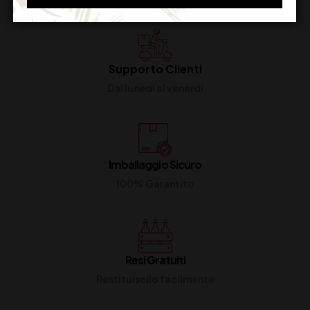
Supporto Clienti
Dal lunedi al venerdi
Imballaggio Sicuro
100% Garantito
Resi Gratuiti
Restituiscilo facilmente