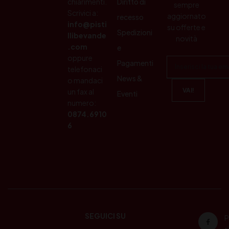
chiarimenti.
Diritto di
sempre
Scrivici a:
aggiornato
recesso
info@pisti
su offerte e
Spedizioni
llibevande
novità
.com
e
oppure
Pagamenti
telefonaci
News &
o mandaci
un fax al
Eventi
numero:
0874.6910
6
SEGUICI SU
P
ri