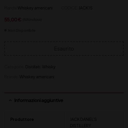
Marchi:
Whiskey americani
CODICE:
JACK15
55,00
€
(IVA inclusa)
Non Disponibile
Esaurito
Categorie:
Distillati
,
Whisky
Brands:
Whiskey americani
Informazioni aggiuntive
Produttore
JACK DANIEL'S
DISTILLERY