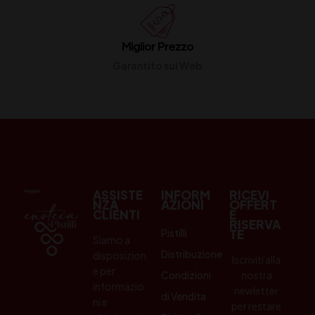
Miglior Prezzo
Garantito sul Web
ASSISTE
INFORM
RICEVI
NZA
AZIONI
OFFERT
CLIENTI
E
RISERVA
Pistilli
TE
Siamo a
Distribuzione
disposizion
Iscriviti alla
e per
Condizioni
nostra
informazio
newletter
di Vendita
ni e
per restare