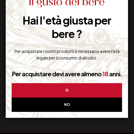
Hai l'età giusta per
Imballaggio Sicuro
100% Garantito
bere ?
Per acquistare i nostri prodotti è necessario avere l'età
legale per il consumo di alcolici.
Resi Gratuiti
Restituiscilo facilmente
Per acquistare devi avere almeno
18
anni.
SI
Miglior Prezzo
NO
Garantito sul Web