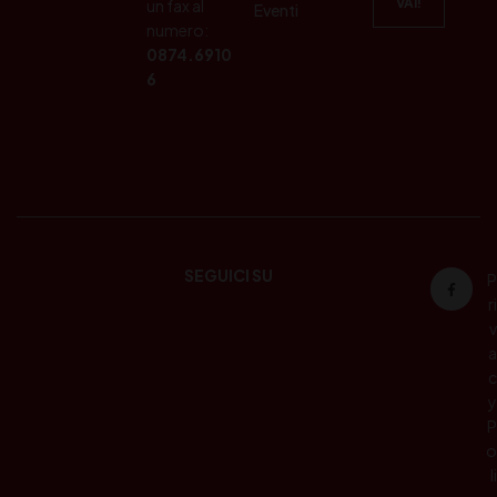
un fax al
Eventi
numero:
0874.6910
6
SEGUICI SU
P
ri
v
a
c
y
P
o
li