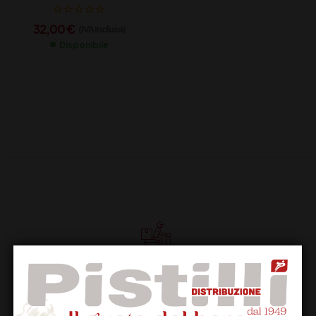
32,00
€
(IVA inclusa)
Disponibile
Supporto Clienti
Dal lunedi al venerdi