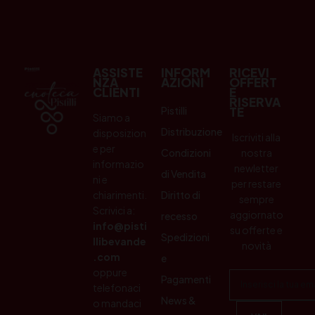
ASSISTE
INFORM
RICEVI
NZA
AZIONI
OFFERT
CLIENTI
E
RISERVA
Pistilli
TE
Siamo a
Distribuzione
disposizion
Iscriviti alla
e per
Condizioni
nostra
informazio
newletter
di Vendita
ni e
per restare
chiarimenti.
Diritto di
sempre
Scrivici a:
aggiornato
recesso
info@pisti
su offerte e
Spedizioni
llibevande
novità
.com
e
oppure
Pagamenti
telefonaci
News &
o mandaci