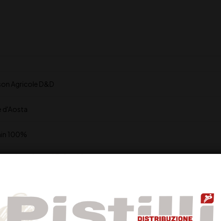
son Agricole D&D
e d'Aosta
in 100%
ni mesi in tonneaux di rovere francese
%
o porpora intenso con evidenti riflessi violacei