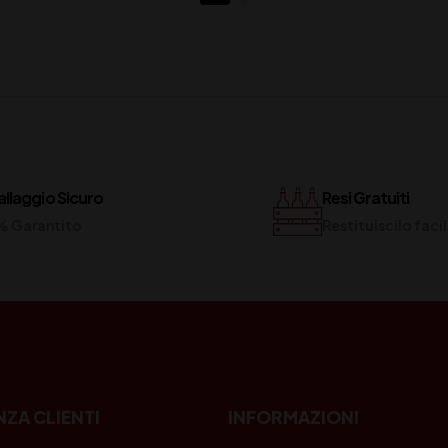
llaggio Sicuro
Resi Gratuiti
% Garantito
Restituiscilo fac
NZA CLIENTI
INFORMAZIONI