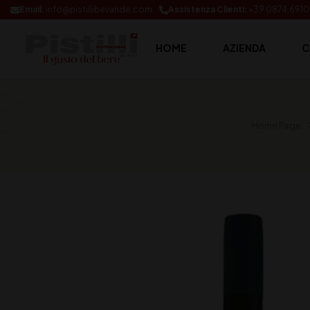
Email:
info@pistillibevande.com
Assistenza Clienti:
+39 0874.691
HOME
AZIENDA
C
Home Page