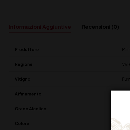
Informazioni Aggiuntive
Recensioni (0)
Produttore
Mai
Regione
Vall
Vitigno
Fum
Affinamento
Alcu
Grado Alcolico
14
Colore
Ross