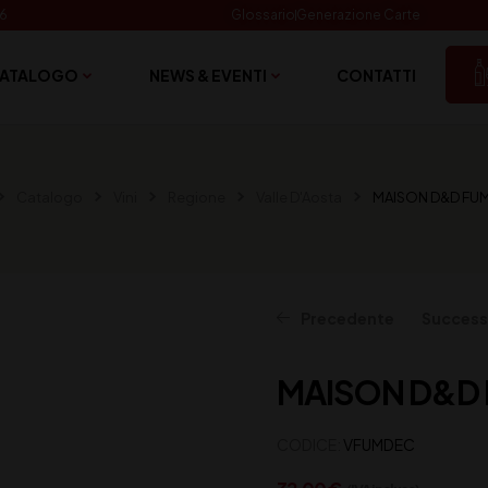
06
Glossario
Generazione Carte
ATALOGO
NEWS & EVENTI
CONTATTI
Catalogo
Vini
Regione
Valle D'Aosta
MAISON D&D FUM
Precedente
Success
MAISON D&D 
17,00
25,00
€
€
(IVA inclusa)
(IVA inclusa)
CODICE:
VFUMDEC