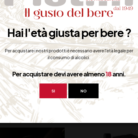
evoli sensazioni olfattive la cui nota identificativa è la speziatura.
o, caldo, di buona morbidezza e l’eleganza dei suoi tannini lo rendon
Hai l'età giusta per bere ?
i rosse, “civet” e selvaggina in generale, oltre che con formaggi di lu
Per acquistare i nostri prodotti è necessario avere l'età legale per
iene Solfiti
il consumo di alcolici.
Per acquistare devi avere almeno
18
anni.
SI
NO
bero interessarti: