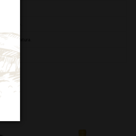
o vellutato.
nga stagionatura.