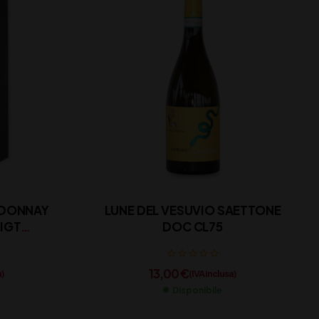
RDONNAY
LUNE DEL VESUVIO SAETTONE
 IGT
DOC CL75
MASCIARELLI CL 75
13,00
€
a)
(IVA inclusa)
Disponibile