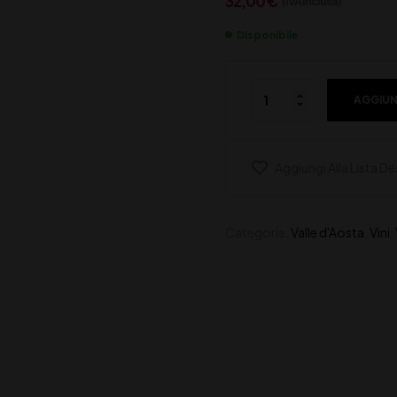
32,00
€
(IVA inclusa)
Disponibile
AGGIUN
Aggiungi Alla Lista De
Categorie:
Valle d'Aosta
,
Vini
,