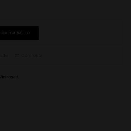
GI AL CARRELLO
sideri
Confronta
Vini rosati