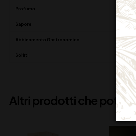
Profumo
Piac
Sapore
Ampi
Abbinamento Gastronomico
Carn
Solfiti
Cont
Altri prodotti che potreb