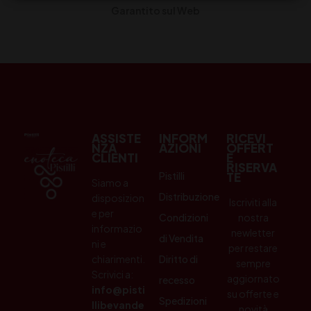
Garantito sul Web
ASSISTE
INFORM
RICEVI
NZA
AZIONI
OFFERT
CLIENTI
E
RISERVA
Pistilli
TE
Siamo a
Distribuzione
disposizion
Iscriviti alla
e per
Condizioni
nostra
informazio
newletter
di Vendita
ni e
per restare
chiarimenti.
Diritto di
sempre
Scrivici a:
aggiornato
recesso
info@pisti
su offerte e
Spedizioni
llibevande
novità