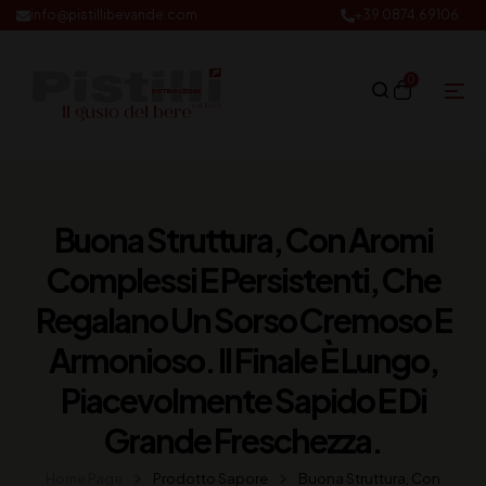
info@pistillibevande.com
+39 0874.69106
0
Buona Struttura, Con Aromi
Complessi E Persistenti, Che
Regalano Un Sorso Cremoso E
Armonioso. Il Finale È Lungo,
Piacevolmente Sapido E Di
Grande Freschezza.
Home Page
Prodotto Sapore
Buona Struttura, Con