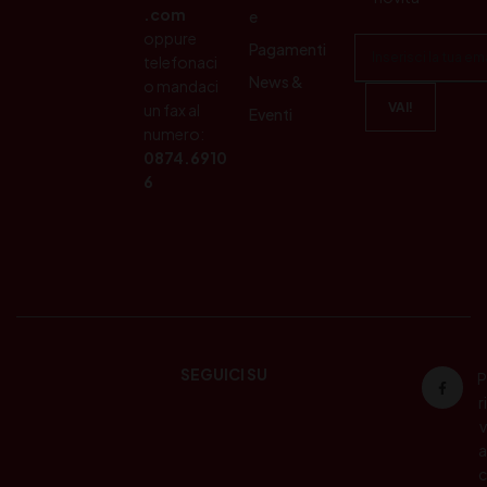
.com
e
oppure
Pagamenti
telefonaci
News &
o mandaci
un fax al
Eventi
numero:
0874.6910
6
SEGUICI SU
P
ri
v
a
c