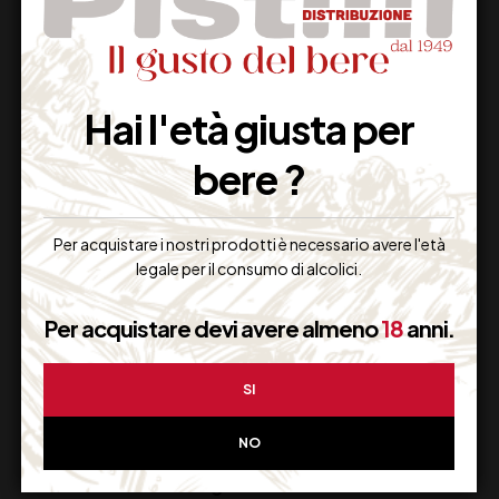
Supporto Clienti
Dal lunedi al venerdi
Hai l'età giusta per
bere ?
Imballaggio Sicuro
100% Garantito
Per acquistare i nostri prodotti è necessario avere l'età
legale per il consumo di alcolici.
Per acquistare devi avere almeno
18
anni.
Resi Gratuiti
Restituiscilo facilmente
SI
NO
Miglior Prezzo