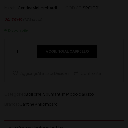
Marchi:
Cantine vini lombardi
CODICE:
SPGIOR1
24,00
€
(IVA inclusa)
Disponibile
AGGIUNGI AL CARRELLO
Aggiungi Alla Lista Desideri
Confronta
Categorie:
Bollicine
,
Spumanti metodo classico
Brands:
Cantine vini lombardi
Informazioni aggiuntive