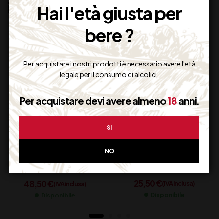
interessarti:
Hai l'età giusta per
bere ?
Per acquistare i nostri prodotti è necessario avere l'età
legale per il consumo di alcolici.
Per acquistare devi avere almeno
18
anni.
SI
LENYNAE PROSECCO
FERRARI PERLE’
DOC BRUT CL 150
TRENTO DOC CL 75
NO
25,50
€
48,50
€
(IVA inclusa)
(IVA inclusa)
Disponibile
Disponibile