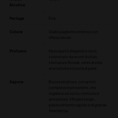
Alcolico
Perlage
Fine
Colore
Giallo paglierino intenso con
riflessi dorati
Profumo
ll bouquet è elegante e ricco,
connotato da aromi fruttati,
sfumature floreali, cenni di erbe
aromatiche e crosta di pane.
Sapore
Buona struttura, con aromi
complessi e persistenti, che
regalano un sorso cremoso e
armonioso. Il finale è lungo,
piacevolmente sapido e di grande
freschezza.