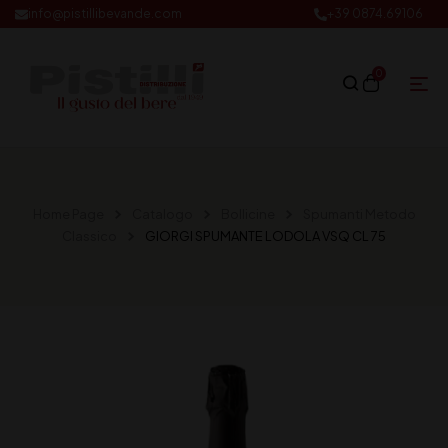
info@pistillibevande.com
+39 0874.69106
0
Home Page
Catalogo
Bollicine
Spumanti Metodo
Classico
GIORGI SPUMANTE LODOLA VSQ CL 75