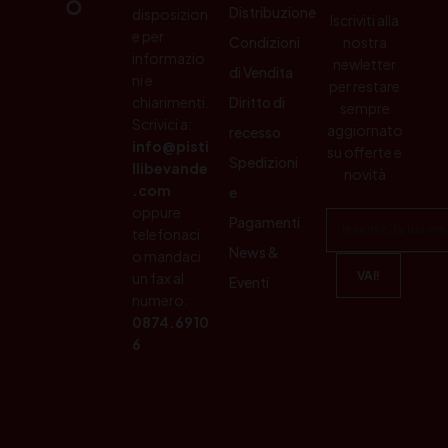
Distribuzione
disposizion
Iscriviti alla
e per
Condizioni
nostra
informazio
newletter
di Vendita
ni e
per restare
chiarimenti.
Diritto di
sempre
Scrivici a:
aggiornato
recesso
info@pisti
su offerte e
Spedizioni
llibevande
novità
.com
e
oppure
Pagamenti
telefonaci
News &
o mandaci
un fax al
Eventi
numero:
0874.6910
6