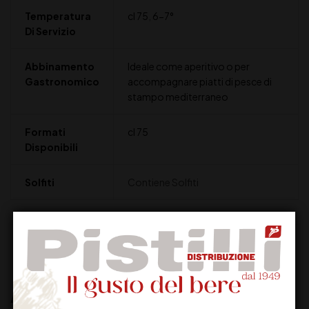
Temperatura
cl 75
,
6-7°
Di Servizio
Abbinamento
Ideale come aperitivo o per
Gastronomico
accompagnare piatti di pesce di
stampo mediterraneo
Formati
cl 75
Disponibili
Solfiti
Contiene Solfiti
Recensioni (0)
Altri prodotti che potrebbero