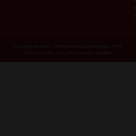
l
Copyright © 2026 – Pistilli Distribuzione Bevande – P.IVA
01724220700 – Tutti i diritti riservati –
Credits