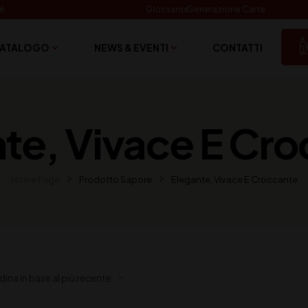
06
Glossario
Generazione Carte
ATALOGO
NEWS & EVENTI
CONTATTI
te, Vivace E Cr
Home Page
Prodotto Sapore
Elegante, Vivace E Croccante