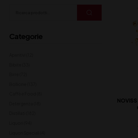
Categorie
Aperitivi
(12)
Bibite
(33)
Birre
(72)
Bollicine
(137)
Caffè e Food
(8)
NOVISS
Detergenza
(18)
Distillati
(182)
Liquori
(94)
Liquori Speciali
(4)