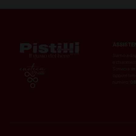
ASSISTE
Siamo a dis
e chiariment
Scrivici a:
i
oppure tele
numero:
08