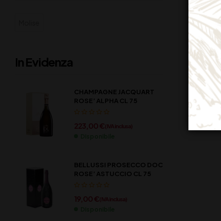
Molise
In Evidenza
CHAMPAGNE JACQUART
ROSE’ ALPHA CL 75
223,00
€
(IVA inclusa)
Disponibile
BELLUSSI PROSECCO DOC
ROSE’ ASTUCCIO CL 75
19,00
€
(IVA inclusa)
Disponibile