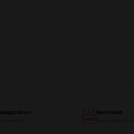
llaggio Sicuro
Resi Gratuiti
% Garantito
Restituiscilo fac