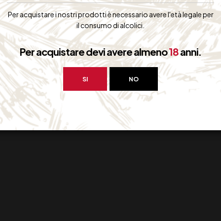
Per acquistare i nostri prodotti è necessario avere l'età legale per
il consumo di alcolici.
Per acquistare devi avere almeno
18
anni.
SI
NO