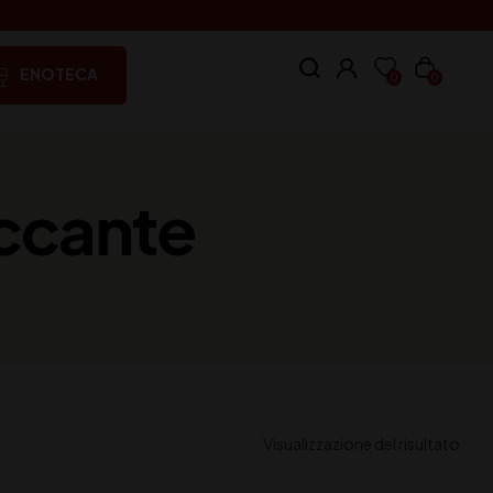
ENOTECA
0
0
occante
Visualizzazione del risultato