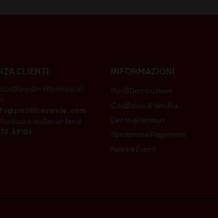
NZA CLIENTI
INFORMAZIONI
posizione per informazioni
Pistilli Distribuzione
i.
Condizioni di Vendita
nfo@pistillibevande.com
Diritto di recesso
fonaci o mandaci un fax al
74.69106
Spedizioni e Pagamenti
News & Eventi