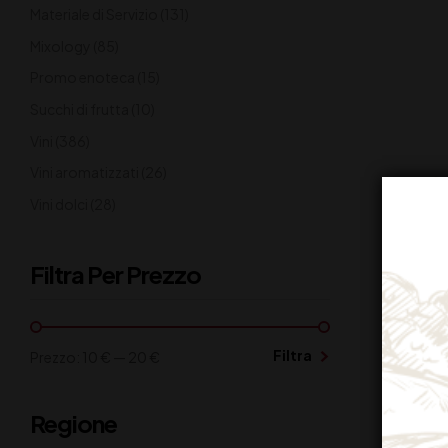
Materiale di Servizio
(131)
Mixology
(85)
Promo enoteca
(15)
Succhi di frutta
(10)
Vini
(386)
Vini aromatizzati
(26)
Vini dolci
(28)
Filtra Per Prezzo
Filtra
Prezzo:
10 €
—
20 €
Regione