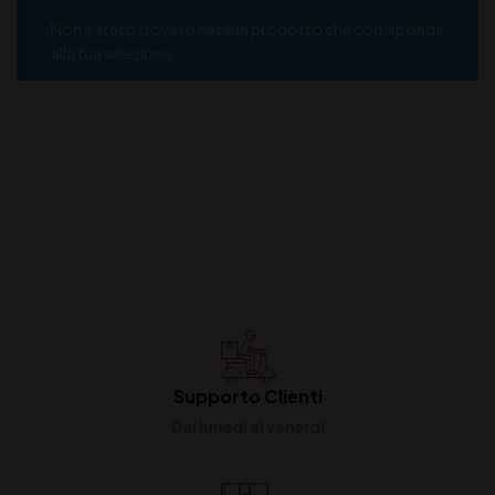
Non è stato trovato nessun prodotto che corrisponde
alla tua selezione.
Supporto Clienti
Dal lunedi al venerdi