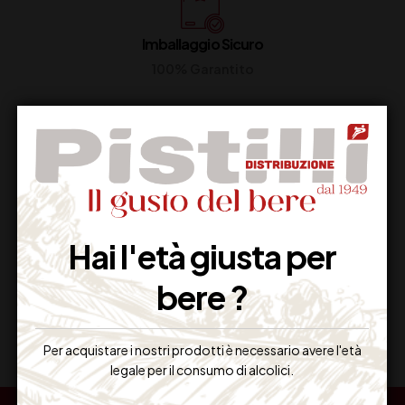
Imballaggio Sicuro
100% Garantito
Resi Gratuiti
Restituiscilo facilmente
Hai l'età giusta per
bere ?
Miglior Prezzo
Garantito sul Web
Per acquistare i nostri prodotti è necessario avere l'età
legale per il consumo di alcolici.