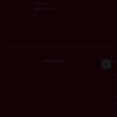
numero:
0874.6910
6
SEGUICI SU
P
ri
v
a
c
y
P
o
li
c