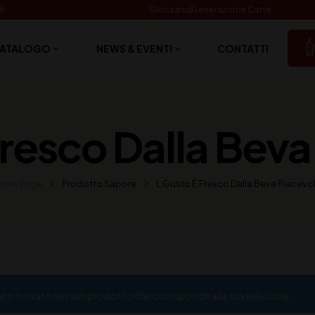
06
Glossario
Generazione Carte
ATALOGO
NEWS & EVENTI
CONTATTI
Fresco Dalla Beva
ome Page
Prodotto Sapore
L Gusto È Fresco Dalla Beva Piacevol
ato trovato nessun prodotto che corrisponde alla tua selezione.