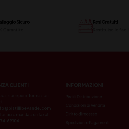
llaggio Sicuro
Resi Gratuiti
% Garantito
Restituiscilo fac
NZA CLIENTI
INFORMAZIONI
posizione per informazioni
Pistilli Distribuzione
i.
Condizioni di Vendita
nfo@pistillibevande.com
Diritto di recesso
fonaci o mandaci un fax al
74.69106
Spedizioni e Pagamenti