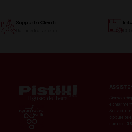
Supporto Clienti
Imba
Dal lunedi al venerdi
100
ASSISTE
Siamo a dis
e chiariment
Scrivici a:
i
oppure tele
numero:
08