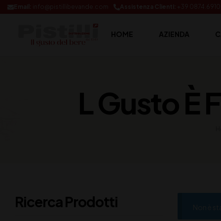
Email:
info@pistillibevande.com
Assistenza Clienti:
+39 0874.691
HOME
AZIENDA
C
L Gusto È 
H
Ricerca Prodotti
Non è st