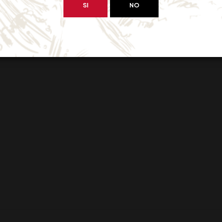
SI
NO