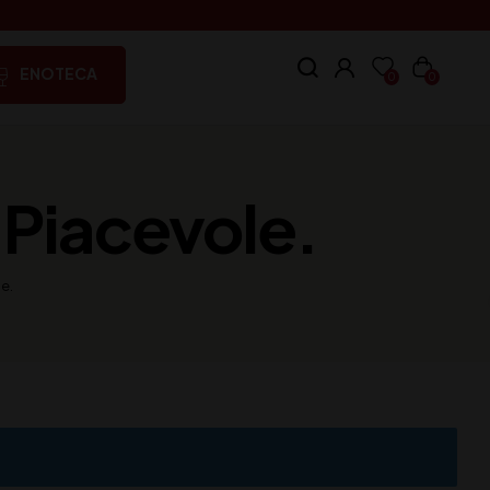
ENOTECA
0
0
 Piacevole.
e.