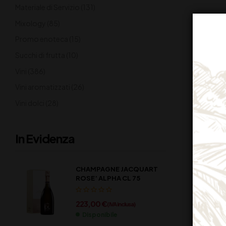
Materiale di Servizio
(131)
Mixology
(85)
Promo enoteca
(15)
Succhi di frutta
(10)
Vini
(386)
Vini aromatizzati
(26)
Vini dolci
(28)
In Evidenza
CHAMPAGNE JACQUART
ROSE’ ALPHA CL 75
223,00
€
(IVA inclusa)
Disponibile