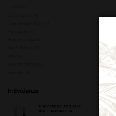
Liquori
(94)
Liquori Speciali
(4)
Materiale di Servizio
(131)
Mixology
(85)
Promo enoteca
(15)
Succhi di frutta
(10)
Vini
(386)
Vini aromatizzati
(26)
Vini dolci
(28)
In Evidenza
CHAMPAGNE JACQUART
ROSE’ ALPHA CL 75