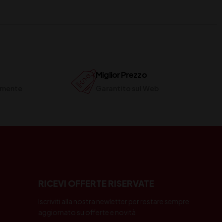
Miglior Prezzo
ilmente
Garantito sul Web
RICEVI OFFERTE RISERVATE
Iscriviti alla nostra newletter per restare sempre
aggiornato su offerte e novità