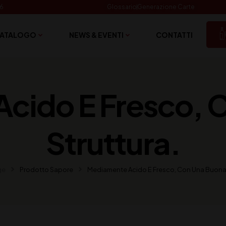
06
Glossario
Generazione Carte
ATALOGO
NEWS & EVENTI
CONTATTI
cido E Fresco, 
Struttura.
ge
Prodotto Sapore
Mediamente Acido E Fresco, Con Una Buona 