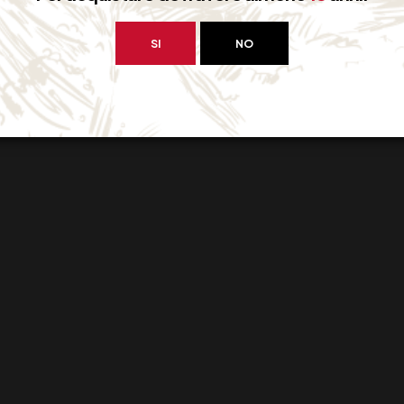
SI
NO