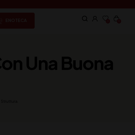
ENOTECA
0
0
Con Una Buona
Struttura.