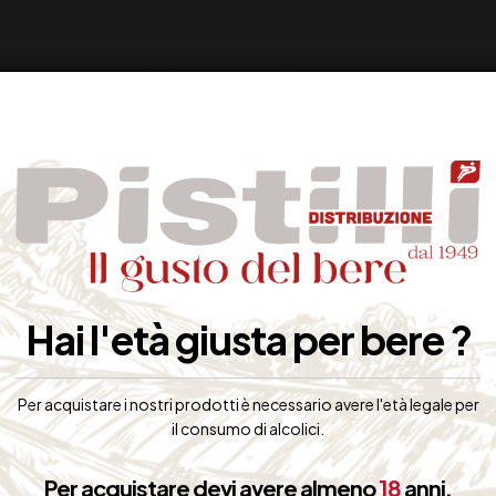
Hai l'età giusta per bere ?
Per acquistare i nostri prodotti è necessario avere l'età legale per
il consumo di alcolici.
Per acquistare devi avere almeno
18
anni.