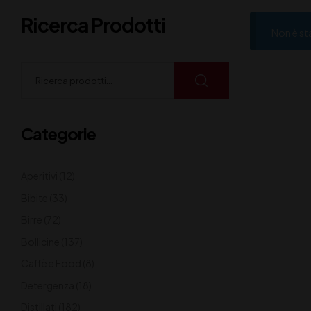
Ricerca Prodotti
Non è st
Categorie
Aperitivi
(12)
Bibite
(33)
Birre
(72)
Bollicine
(137)
Caffè e Food
(8)
Detergenza
(18)
Distillati
(182)