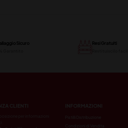
llaggio Sicuro
Resi Gratuiti
% Garantito
Restituiscilo fac
NZA CLIENTI
INFORMAZIONI
posizione per informazioni
Pistilli Distribuzione
i.
Condizioni di Vendita