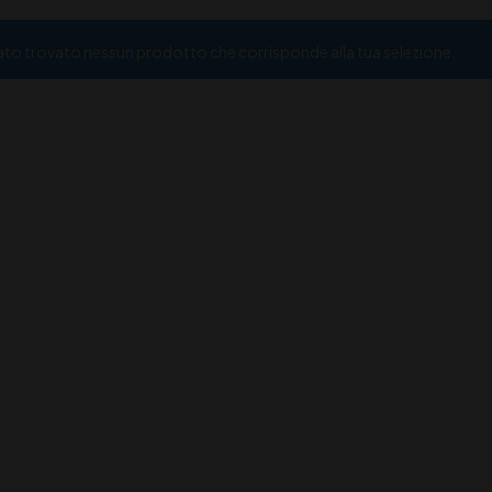
ato trovato nessun prodotto che corrisponde alla tua selezione.