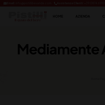
Email:
info@pistillibevande.com
Assistenza Clienti:
+39 0874.691
HOME
AZIENDA
C
Mediamente A
Home Pa