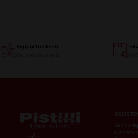
Supporto Clienti
Imba
Dal lunedi al venerdi
100
ASSISTE
Siamo a dis
e chiariment