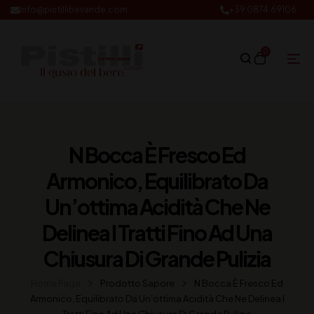
info@pistillibevande.com
+39 0874.69106
0
N Bocca È Fresco Ed
Armonico, Equilibrato Da
Un’ottima Acidità Che Ne
Delinea I Tratti Fino Ad Una
Chiusura Di Grande Pulizia
Home Page
Prodotto Sapore
N Bocca È Fresco Ed
Armonico, Equilibrato Da Un’ottima Acidità Che Ne Delinea I