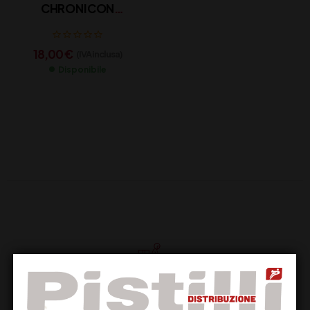
CHRONICON
MONTEPULCIANO CL
75
18,00
€
(IVA inclusa)
Disponibile
Supporto Clienti
Dal lunedi al venerdi