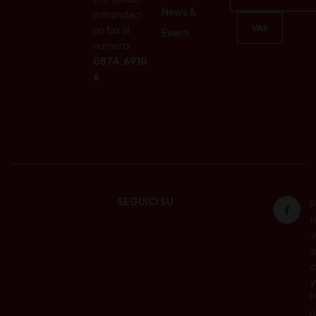
News &
o mandaci
un fax al
Eventi
numero:
0874.6910
6
SEGUICI SU
P
ri
v
a
c
y
P
o