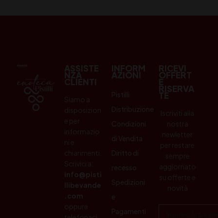
ASSISTE
INFORM
RICEVI
NZA
AZIONI
OFFERT
CLIENTI
E
RISERVA
Pistilli
TE
Siamo a
Distribuzione
disposizion
Iscriviti alla
e per
Condizioni
nostra
informazio
newletter
di Vendita
ni e
per restare
chiarimenti.
Diritto di
sempre
Scrivici a:
aggiornato
recesso
info@pisti
su offerte e
Spedizioni
llibevande
novità
.com
e
oppure
Pagamenti
telefonaci