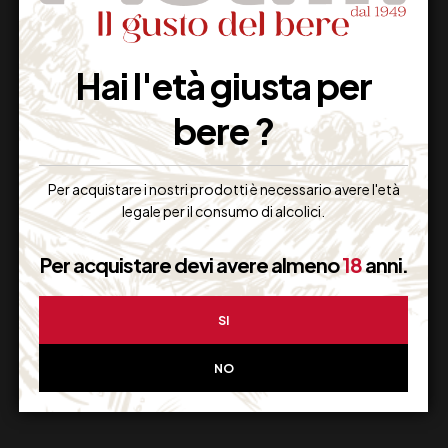
Hai l'età giusta per
Imballaggio Sicuro
bere ?
100% Garantito
Per acquistare i nostri prodotti è necessario avere l'età
legale per il consumo di alcolici.
Resi Gratuiti
Per acquistare devi avere almeno
18
anni.
Restituiscilo facilmente
SI
NO
Miglior Prezzo
Garantito sul Web