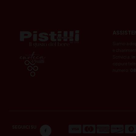
ASSISTE
Siamo a dis
e chiariment
Scrivici a:
i
oppure tele
numero:
08
SEGUICI SU