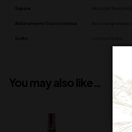
Sapore
n bocca è fresco ed a
Abbinamento Gastronomico
Accompagna bene carn
Solfiti
Contiene Solfiti
You may also like…