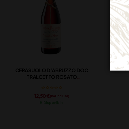
CERASUOLO D’ABRUZZO DOC
TRALCETTO ROSATO
ZACCAGNINI CL 75
12,50
€
(IVA inclusa)
Disponibile