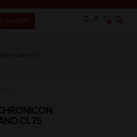
ENOTECA
0
0
NTEPULCIANO CL 75
ivo
 CHRONICON
NO CL 75