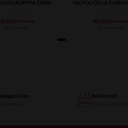
DOC LACRYMA CHRISTI
VALPOLICELLA CLASS
CL 75
CL 150
15,50
€
88,00
€
(IVA inclusa)
(IVA inclus
Disponibile
Disponibile
llaggio Sicuro
Resi Gratuiti
% Garantito
Restituiscilo fac