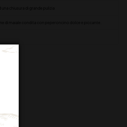
d una chiusura di grande pulizia
ne di maiale condita con peperoncino dolce e piccante.