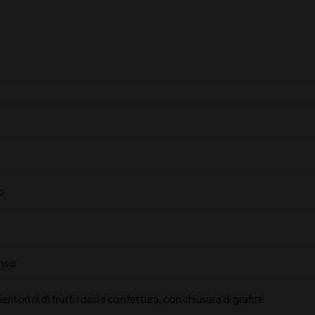
o
enso
ntori di di frutti rossi e confettura, con chiusura di grafite