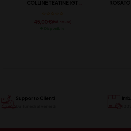
COLLINE TEATINE IGT
ROSATO 
MASCIARELLI CL 75
45,00
€
(IVA inclusa)
Disponibile
Supporto Clienti
Imba
Dal lunedi al venerdi
100