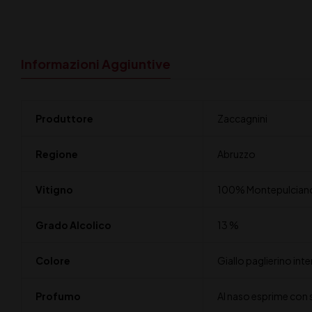
Informazioni Aggiuntive
Produttore
Zaccagnini
Regione
Abruzzo
Vitigno
100% Montepulcian
Grado Alcolico
13 %
Colore
Giallo paglierino int
Profumo
Al naso esprime con se