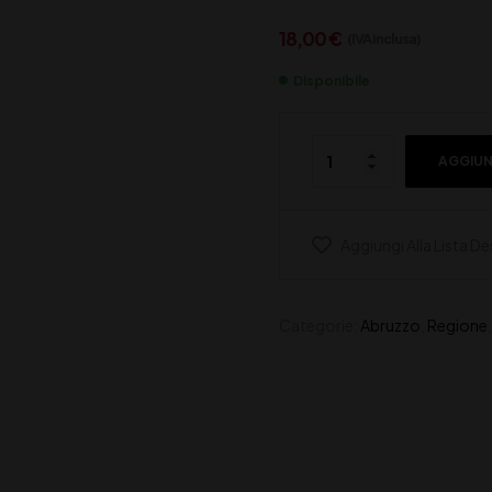
18,00
€
(IVA inclusa)
Disponibile
AGGIUN
Aggiungi Alla Lista De
Categorie:
Abruzzo
,
Regione