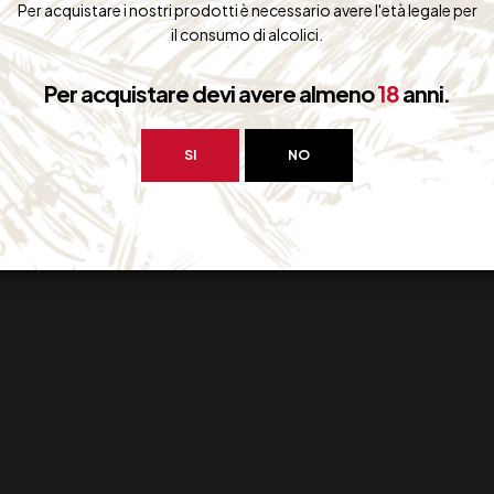
Per acquistare i nostri prodotti è necessario avere l'età legale per
il consumo di alcolici.
Per acquistare devi avere almeno
18
anni.
SI
NO