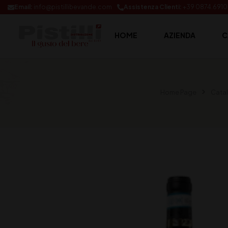
Email:
info@pistillibevande.com
Assistenza Clienti:
+39 0874.691
HOME
AZIENDA
C
Home Page
Cata