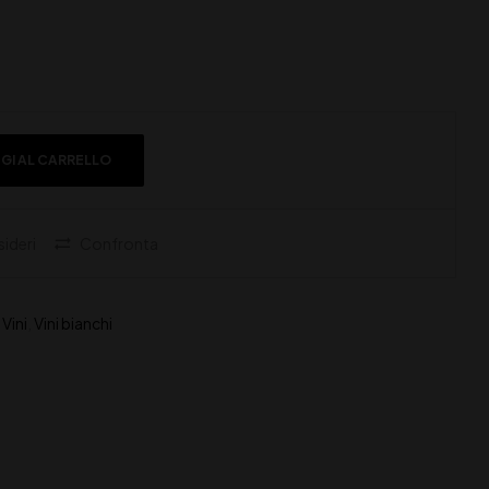
GI AL CARRELLO
sideri
Confronta
,
Vini
,
Vini bianchi