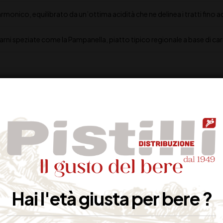
rmonico, equilibrato da un’ottima acidità che ne delinea i tratti fino a
i speziate come la Pampanella, piatto tipico regionale a base di car
Hai l'età giusta per bere ?