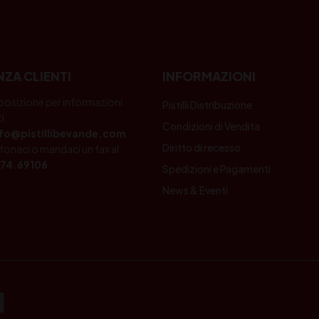
NZA CLIENTI
INFORMAZIONI
posizione per informazioni
Pistilli Distribuzione
i.
Condizioni di Vendita
nfo@pistillibevande.com
Diritto di recesso
fonaci o mandaci un fax al
74.69106
Spedizioni e Pagamenti
News & Eventi