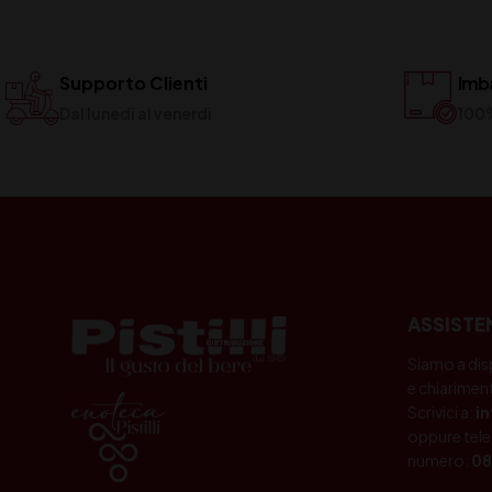
Supporto Clienti
Imba
Dal lunedi al venerdi
100
ASSISTE
Siamo a dis
e chiariment
Scrivici a:
i
oppure tele
numero:
08