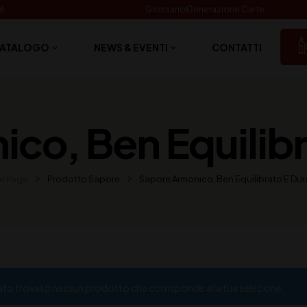
06
Glossario
Generazione Carte
ATALOGO
NEWS & EVENTI
CONTATTI
co, Ben Equilibr
e Page
Prodotto Sapore
Sapore Armonico, Ben Equilibrato E Dur
ato trovato nessun prodotto che corrisponde alla tua selezione.