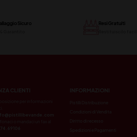
llaggio Sicuro
Resi Gratuiti
% Garantito
Restituiscilo fac
NZA CLIENTI
INFORMAZIONI
posizione per informazioni
Pistilli Distribuzione
i.
Condizioni di Vendita
nfo@pistillibevande.com
Diritto di recesso
fonaci o mandaci un fax al
74.69106
Spedizioni e Pagamenti