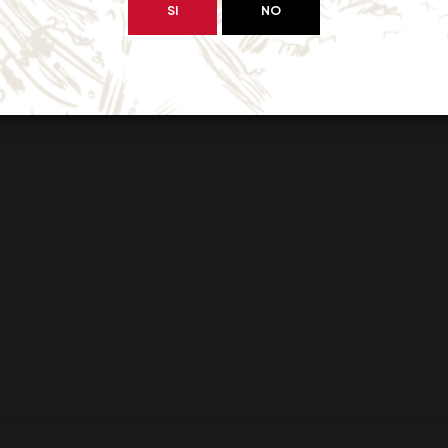
SI
NO