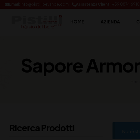
Email:
info@pistillibevande.com
Assistenza Clienti:
+39 0874.691
HOME
AZIENDA
C
Sapore Armoni
Hom
Ricerca Prodotti
Non è st