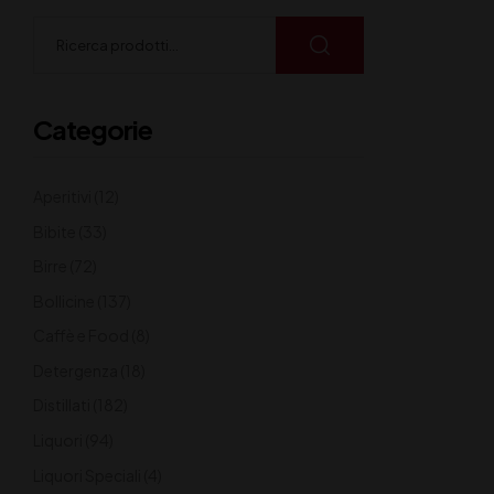
Categorie
Aperitivi
(12)
Bibite
(33)
Birre
(72)
Bollicine
(137)
Caffè e Food
(8)
Detergenza
(18)
Distillati
(182)
Liquori
(94)
Liquori Speciali
(4)