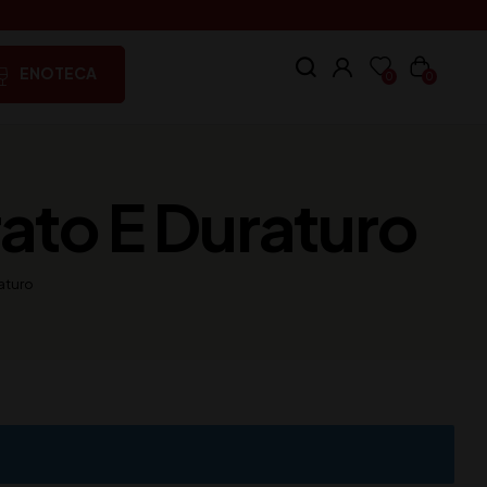
ENOTECA
0
0
ato E Duraturo
aturo