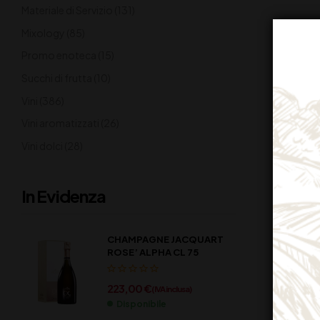
Materiale di Servizio
(131)
Mixology
(85)
Promo enoteca
(15)
Succhi di frutta
(10)
Vini
(386)
Vini aromatizzati
(26)
Vini dolci
(28)
In Evidenza
CHAMPAGNE JACQUART
ROSE’ ALPHA CL 75
223,00
€
(IVA inclusa)
Disponibile