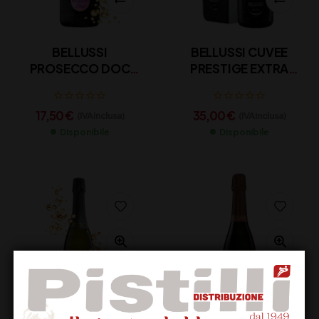
BELLUSSI
BELLUSSI CUVEE
PROSECCO DOC
PRESTIGE EXTRA
ROSE’ CL 75
BRUT 1,5 LT
17,50
€
35,00
€
(IVA inclusa)
(IVA inclusa)
Disponibile
Disponibile