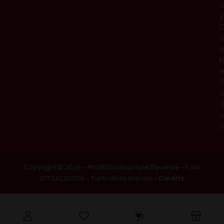
c
y
k
l
Copyright © 2026 – Pistilli Distribuzione Bevande – P.IVA
01724220700 – Tutti i diritti riservati –
Credits