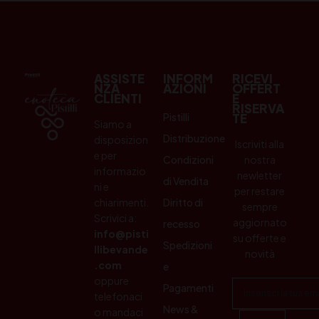
ASSISTE
INFORM
RICEVI
NZA
AZIONI
OFFERT
CLIENTI
E
RISERVA
Pistilli
TE
Siamo a
Distribuzione
disposizion
Iscriviti alla
e per
Condizioni
nostra
informazio
newletter
di Vendita
ni e
per restare
chiarimenti.
Diritto di
sempre
Scrivici a:
aggiornato
recesso
info@pisti
su offerte e
Spedizioni
llibevande
novità
.com
e
oppure
Pagamenti
telefonaci
News &
o mandaci