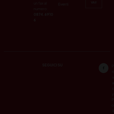
un fax al
Eventi
numero:
0874.6910
6
SEGUICI SU
P
ri
v
a
c
y
P
o
li