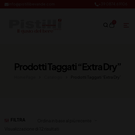
info@pistillibevande.com
+39 0874.69106
0
Prodotti Taggati “extra Dry”
Home Page
Catalogo
Prodotti Taggati “extra Dry”
FILTRA
Visualizzazione di 12 risultati