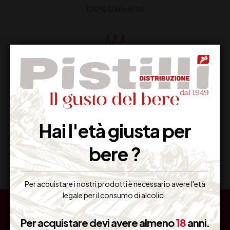
100% Garantito
Resi Gratuiti
Restituiscilo facilmente
Hai l'età giusta per
Miglior Prezzo
bere ?
Garantito sul Web
Per acquistare i nostri prodotti è necessario avere l'età
legale per il consumo di alcolici.
Per acquistare devi avere almeno
18
anni.