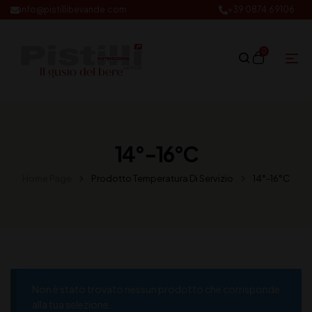
info@pistillibevande.com
+39 0874.69106
0
14°-16°C
Home Page
Prodotto Temperatura Di Servizio
14°-16°C
Non è stato trovato nessun prodotto che corrisponde
alla tua selezione.