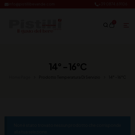
info@pistillibevande.com
+39 0874.69106
0
14° - 16°C
Home Page
Prodotto Temperatura Di Servizio
14° - 16°C
Non è stato trovato nessun prodotto che corrisponde
alla tua selezione.