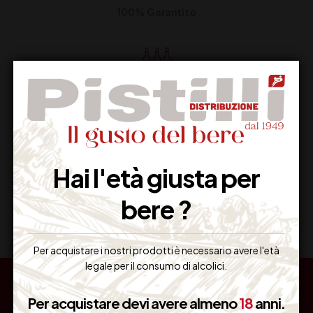
100% Garantito
Resi Gratuiti
Restituiscilo facilmente
Hai l'età giusta per
Miglior Prezzo
bere ?
Garantito sul Web
Per acquistare i nostri prodotti è necessario avere l'età
legale per il consumo di alcolici.
Per acquistare devi avere almeno
18
anni.