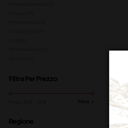
Materiale di Servizio
(131)
Mixology
(85)
Promo enoteca
(15)
Succhi di frutta
(10)
Vini
(386)
Vini aromatizzati
(26)
Vini dolci
(28)
Filtra Per Prezzo
Filtra
Prezzo:
30 €
—
60 €
Regione