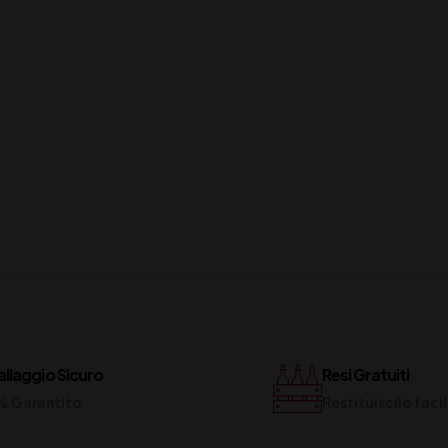
llaggio Sicuro
Resi Gratuiti
% Garantito
Restituiscilo fac