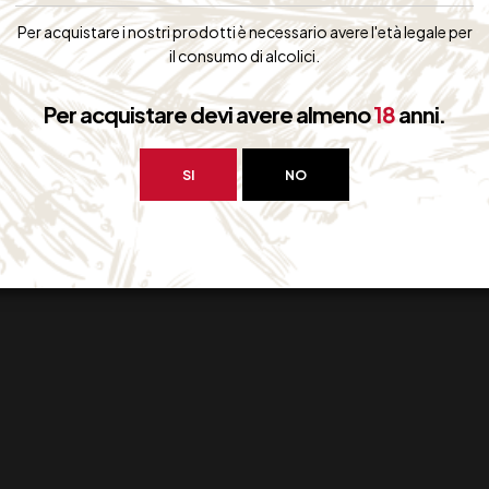
Disponibile
Per acquistare i nostri prodotti è necessario avere l'età legale per
il consumo di alcolici.
Per acquistare devi avere almeno
18
anni.
SI
NO