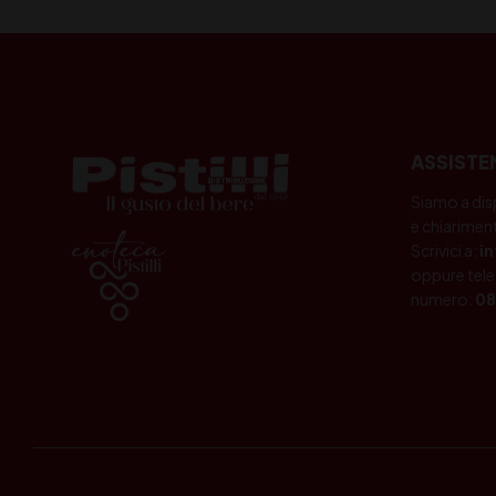
ASSISTE
Siamo a dis
e chiariment
Scrivici a:
i
oppure tele
numero:
08