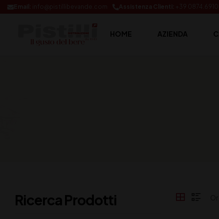
Email:
info@pistillibevande.com
Assistenza Clienti:
+39 0874.691
HOME
AZIENDA
C
Ricerca Prodotti