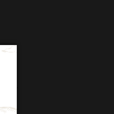
 CUVEE’
DOCG
75
a)