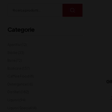
Categorie
Aperitivi
(12)
Bibite
(33)
Birre
(72)
Bollicine
(137)
Caffè e Food
(8)
GI
Detergenza
(18)
Distillati
(182)
Liquori
(94)
Liquori Speciali
(4)