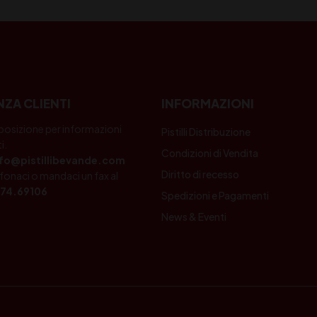
NZA CLIENTI
INFORMAZIONI
posizione per informazioni
Pistilli Distribuzione
i.
Condizioni di Vendita
nfo@pistillibevande.com
Diritto di recesso
fonaci o mandaci un fax al
74.69106
Spedizioni e Pagamenti
News & Eventi