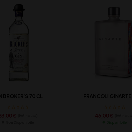
N BROKER’S 70 CL
FRANCOLI GINARTE 
33,00
€
46,00
€
(IVA inclusa)
(IVA inclus
Non Disponibile
Disponibile