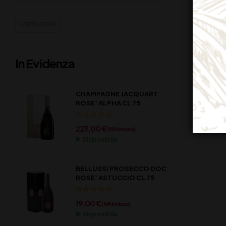
Lombardia
In Evidenza
CHAMPAGNE JACQUART
ROSE’ ALPHA CL 75
223,00
€
(IVA inclusa)
Disponibile
BELLUSSI PROSECCO DOC
ROSE’ ASTUCCIO CL 75
19,00
€
(IVA inclusa)
Disponibile