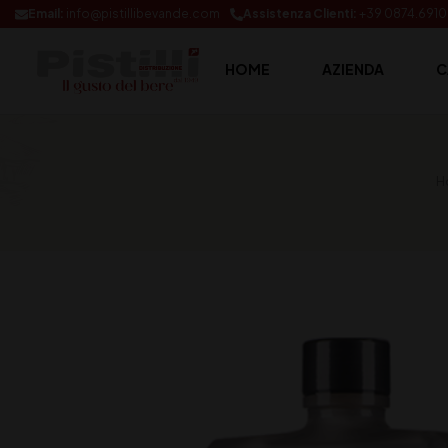
Email:
info@pistillibevande.com
Assistenza Clienti:
+39 0874.691
HOME
AZIENDA
C
H