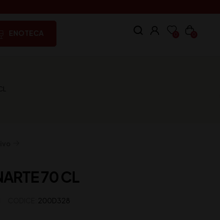
ENOTECA
0
0
CL
ivo
ARTE 70 CL
CODICE:
200D328