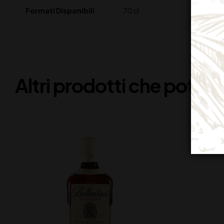
Formati Disponibili
70 cl
Altri prodotti che potreb