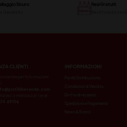
llaggio Sicuro
Resi Gratuiti
% Garantito
Restituiscilo fac
NZA CLIENTI
INFORMAZIONI
posizione per informazioni
Pistilli Distribuzione
i.
Condizioni di Vendita
nfo@pistillibevande.com
Diritto di recesso
fonaci o mandaci un fax al
74.69106
Spedizioni e Pagamenti
News & Eventi