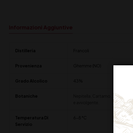
Informazioni Aggiuntive
Distilleria
Francoli
Provenienza
Ghemme (NO)
Grado Alcolico
43%
Botaniche
Nepitella, Cartamo, Guado di Mo
e avvolgente.
Temperatura Di
6-8 °C
Servizio