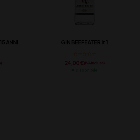
15 ANNI
GIN BEEFEATER lt 1
24,00
€
a)
(IVA inclusa)
Disponibile