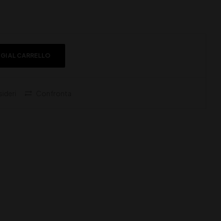
GI AL CARRELLO
sideri
Confronta