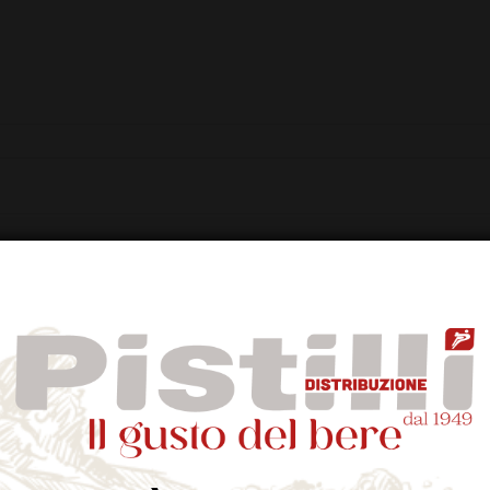
ntefeltro, altre piante e fiori che nascono sull'Appennino toscano che