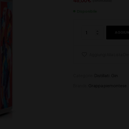
46,00
€
(IVA inclusa)
Disponibile
AGGIUN
Aggiungi Alla Lista De
Categorie:
Distillati
,
Gin
Brands:
Grappa piemontese