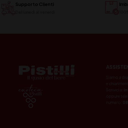
Supporto Clienti
Imba
Dal lunedi al venerdi
100
ASSISTE
Siamo a dis
e chiariment
Scrivici a:
i
oppure tele
numero:
08