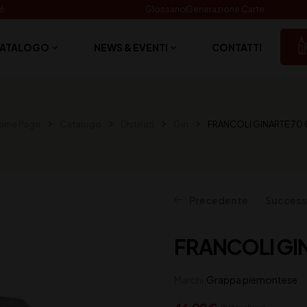
06
Glossario
Generazione Carte
ATALOGO
NEWS & EVENTI
CONTATTI
ome Page
Catalogo
Distillati
Gin
FRANCOLI GINARTE 70 
Precedente
Success
FRANCOLI GIN
30,00
33,00
€
€
(IVA inclusa)
(IVA inclusa)
Marchi:
Grappa piemontese