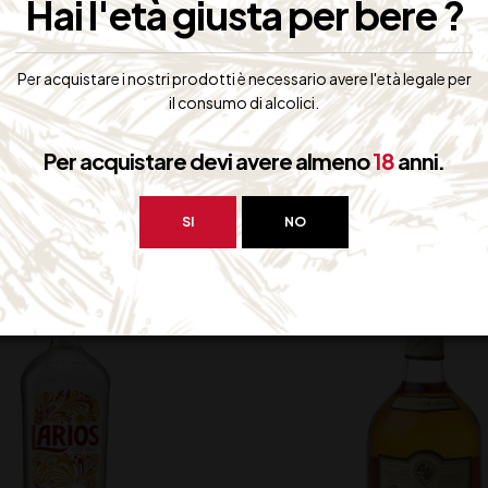
Hai l'età giusta per bere ?
Per acquistare i nostri prodotti è necessario avere l'età legale per
il consumo di alcolici.
Per acquistare devi avere almeno
18
anni.
bero interessarti:
SI
NO