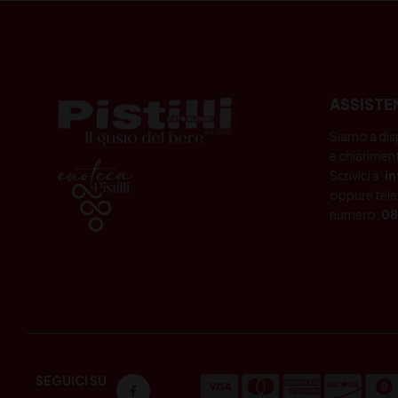
ASSISTE
Siamo a dis
e chiariment
Scrivici a:
i
oppure tele
numero:
08
SEGUICI SU