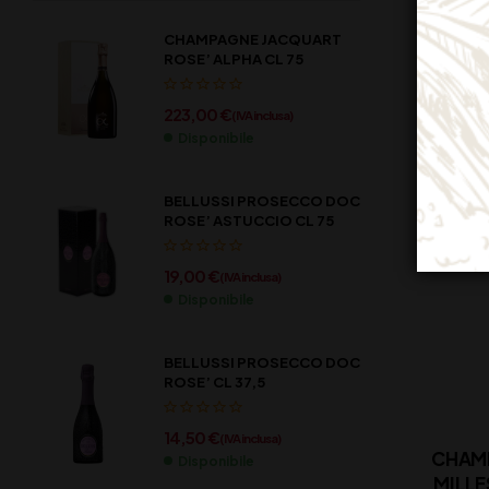
CHAMPAGNE JACQUART
ROSE’ ALPHA CL 75
223,00
€
(IVA inclusa)
Disponibile
BELLUSSI PROSECCO DOC
ROSE’ ASTUCCIO CL 75
19,00
€
(IVA inclusa)
Disponibile
BELLUSSI PROSECCO DOC
ROSE’ CL 37,5
14,50
€
(IVA inclusa)
CHAMP
Disponibile
MILLE