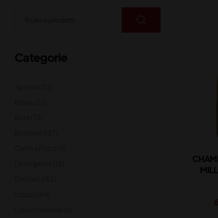
Categorie
Aperitivi
(12)
Bibite
(33)
Birre
(72)
Bollicine
(137)
Caffè e Food
(8)
CHAMP
Detergenza
(18)
MIL
Distillati
(182)
ROEDERE
Liquori
(94)
6
Liquori Speciali
(4)