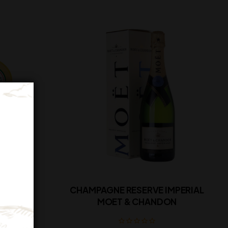
 PILS
CHAMPAGNE RESERVE IMPERIAL
MOET & CHANDON
a)