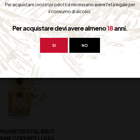
114,00
€
Per acquistare i nostri prodotti è necessario avere l'età legale per
(IVA inclusa)
Disponibile
il consumo di alcolici.
Disponibile
Per acquistare devi avere almeno
18
anni.
SI
NO
AGNE CRISTAL BRUT
SIME COFFRET LOUIS