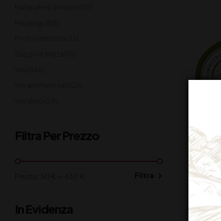
Materiale di Servizio
(131)
Mixology
(85)
Promo enoteca
(15)
Succhi di frutta
(10)
Vini
(386)
Vini aromatizzati
(26)
Vini dolci
(28)
Filtra Per Prezzo
Filtra
Prezzo:
50 €
—
630 €
BIRRA 
In Evidenza