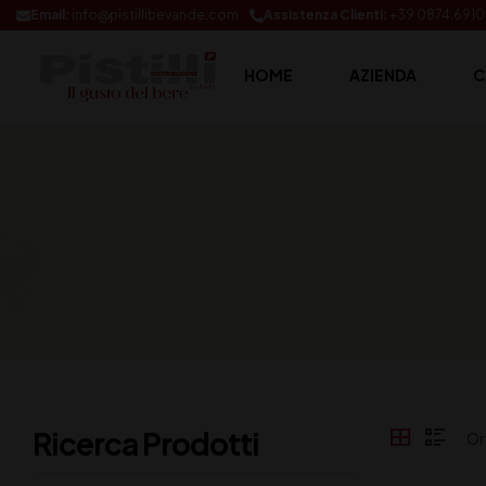
Email:
info@pistillibevande.com
Assistenza Clienti:
+39 0874.691
HOME
AZIENDA
C
Ricerca Prodotti