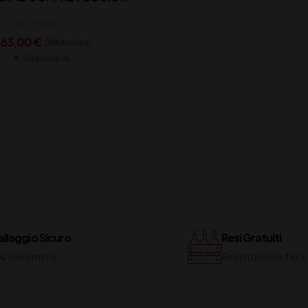
R CON ASTUCCIO 2014
63,00
€
(IVA inclusa)
Disponibile
llaggio Sicuro
Resi Gratuiti
% Garantito
Restituiscilo fac