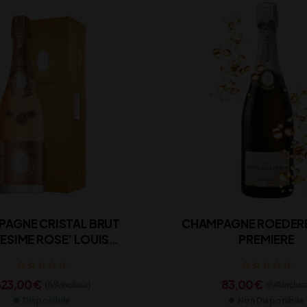
AGNE CRISTAL BRUT
CHAMPAGNE ROEDER
LESIME ROSE’ LOUIS
PREMIERE
R CON ASTUCCIO 2014
(Copy)
23,00
€
83,00
€
(IVA inclusa)
(IVA inclus
Disponibile
Non Disponibile