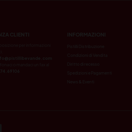
NZA CLIENTI
INFORMAZIONI
posizione per informazioni
Pistilli Distribuzione
i.
Condizioni di Vendita
nfo@pistillibevande.com
Diritto di recesso
fonaci o mandaci un fax al
74.69106
Spedizioni e Pagamenti
News & Eventi