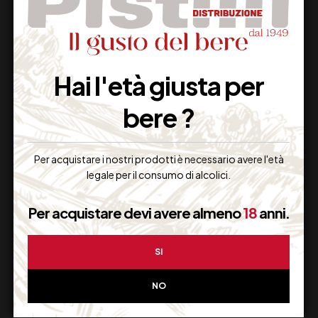
BIRRA NASTRO
BIRRA CHIMAY BLU
AZZURRO CAPRI 1/3
6,50
€
(IVA inclusa)
Hai l'età giusta per
Disponibile
Disponibile
bere ?
Per acquistare i nostri prodotti è necessario avere l'età
legale per il consumo di alcolici.
Per acquistare devi avere almeno
18
anni.
SI
Supporto Clienti
NO
Dal lunedi al venerdi