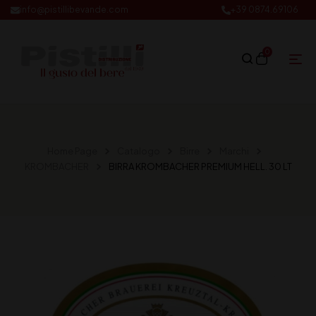
info@pistillibevande.com
+39 0874.69106
0
Home Page
Catalogo
Birre
Marchi
KROMBACHER
BIRRA KROMBACHER PREMIUM HELL. 30 LT