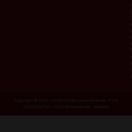
c
y
k
l
Copyright © 2026 – Pistilli Distribuzione Bevande – P.IVA
01724220700 – Tutti i diritti riservati –
Credits