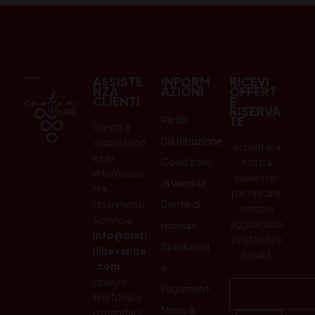
ASSISTE
INFORM
RICEVI
NZA
AZIONI
OFFERT
CLIENTI
E
RISERVA
Pistilli
TE
Siamo a
Distribuzione
disposizion
Iscriviti alla
e per
Condizioni
nostra
informazio
newletter
di Vendita
ni e
per restare
chiarimenti.
Diritto di
sempre
Scrivici a:
aggiornato
recesso
info@pisti
su offerte e
Spedizioni
llibevande
novità
.com
e
oppure
Pagamenti
telefonaci
News &
o mandaci