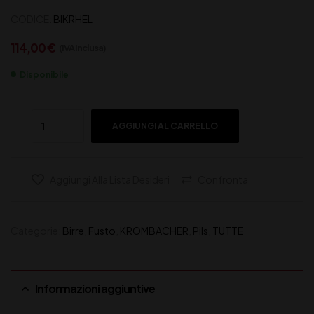
CODICE:
BIKRHEL
114,00
€
(IVA inclusa)
Disponibile
AGGIUNGI AL CARRELLO
Aggiungi Alla Lista Desideri
Confronta
Categorie:
Birre
,
Fusto
,
KROMBACHER
,
Pils
,
TUTTE
Informazioni aggiuntive