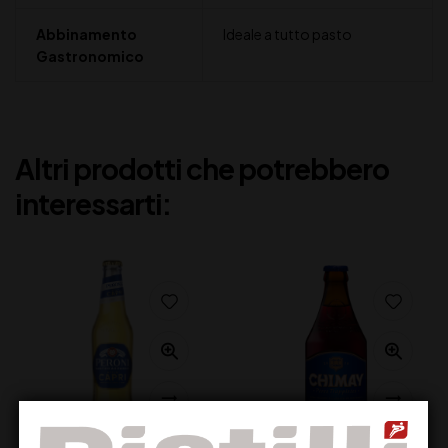
Abbinamento
Ideale a tutto pasto
Gastronomico
Altri prodotti che potrebbero
interessarti: