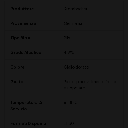
Produttore
Krombacher
Provenienza
Germania
Tipo Birra
Pils
Grado Alcolico
4,9%
Colore
Giallo dorato
Gusto
Pieno, piacevolmente fresco
e luppolato
Temperatura Di
6 – 8 °C
Servizio
Formati Disponibili
LT 30