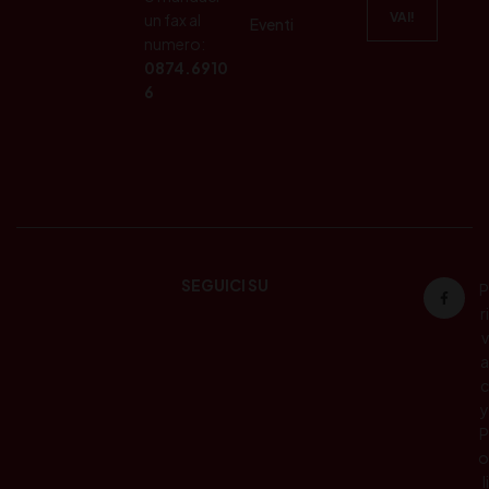
un fax al
Eventi
numero:
0874.6910
6
SEGUICI SU
P
ri
v
a
c
y
P
o
li