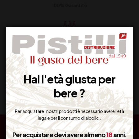
100% Garantito
Resi Gratuiti
Restituiscilo facilmente
Hai l'età giusta per
Miglior Prezzo
bere ?
Garantito sul Web
Per acquistare i nostri prodotti è necessario avere l'età
legale per il consumo di alcolici.
Per acquistare devi avere almeno
18
anni.