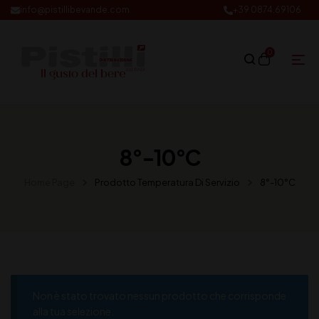
info@pistillibevande.com
+39 0874.69106
0
8°-10°C
Home Page
Prodotto Temperatura Di Servizio
8°-10°C
Non è stato trovato nessun prodotto che corrisponde
alla tua selezione.